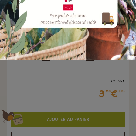
EAN :
3160142166426
Marque :
BOUTTE
Quantité :
Unité
-
+
4 x 0
.96
€
3
€
.84
TTC
AJOUTER AU PANIER