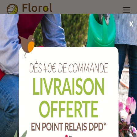
Accueil
/
Nos produits
/
Arrosage
/
Pompes et récupérateurs
d'eau
/
Mamelon double mâle égale polyamide pa66 de 26x34
mm (1p)
Mamelon double mâle égale polyamide
PA66 de 26x34 mm (1p)
Ref :
A166459