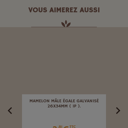
VOUS AIMEREZ AUSSI
POMPE
MAMELON MÂLE ÉGALE GALVANISÉ
TÊTE
26X34MM ( 1P ).
.81
TTC