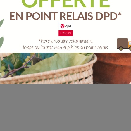
Unité
-