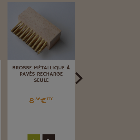
BROSSE MÉTALLIQUE À
ARRACHE RACINE
PAVÉS RECHARGE
MANCHE T
SEULE
33
€
.90
TTC
8
€
.36
TTC