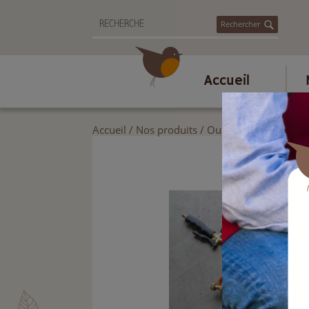
Rechercher
Accueil
Accueil
/
Nos produits
/
Outils de jardin
/
Outi