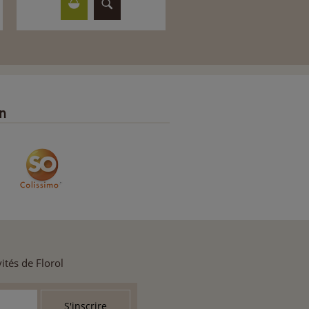
on
ités de Florol