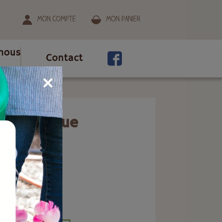
Mon compte
Mon panier
nous
Contact
r thermique
MME
ion