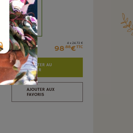
+
4 x 24
.72
€
98
€
.88
TTC
AJOUTER AU
PANIER
AJOUTER AUX
FAVORIS