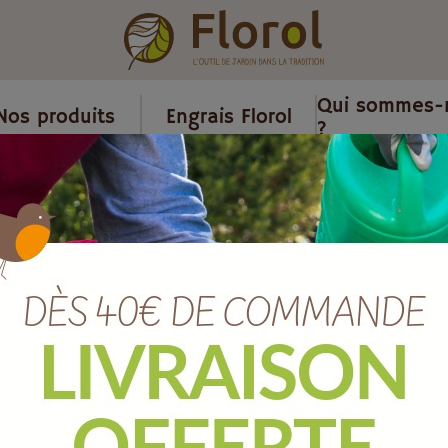
Qui sommes-
Nos produits
Engrais Florol
?
ls Bio
/
Kit décherbeur thermique superbioflamme
Kit décherbeu
SUPERBIOFLA
Ref :
JKB
EAN :
3700279633820
Marque :
SOERGEN Distribut
Quantité :