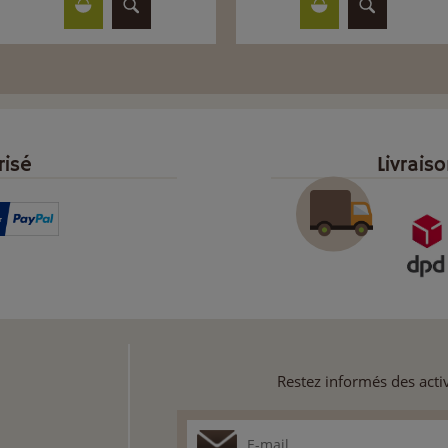
risé
Livrais
Restez informés des activ