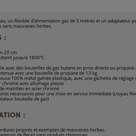
yau, un flexible d'alimentation gaz de 5 mètres et un adaptateur po
ts sans mauvaises herbes.
 :
on 20 cm
Atteint jusqu’à 1800°C
ble avec des bouteilles de gaz butane en prise directe ou propane
btenue avec une bouteille de propane de 13 kg
leuse 100% métal gaînée plastique, avec une gâchette de réglage d
r chromé avec allumage piezzo
 de maintien en acier chromé
soires nécessaires pour une mise en service immédiate (Ltuyau flex
tateur bouteille de gaz)
ATION :
bordures propres et exemptes de mauvaises herbes.
arterres de fleurs sans produits chimiques.