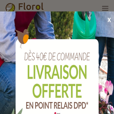
Accueil
/
Nos produits
/
Outils de jardin
/
Outils Bio
/
Couteau
émousseur, cure dalle avec manche 150 cm.
Couteau émousseur, cure dalle avec
manche 150 cm.
Ref :
JHG13C