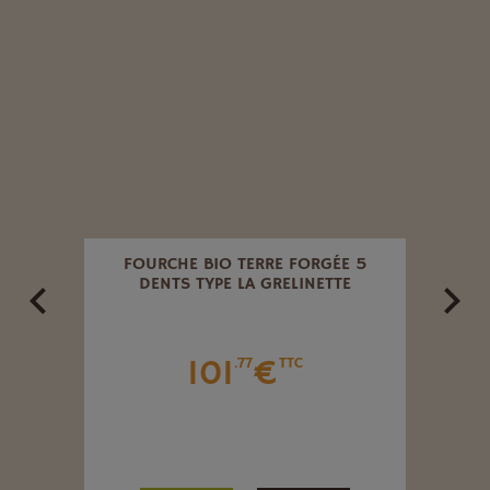
 511.
FOURCHE BIO TERRE FORGÉE 5
RA
DENTS TYPE LA GRELINETTE
101
€
.77
TTC