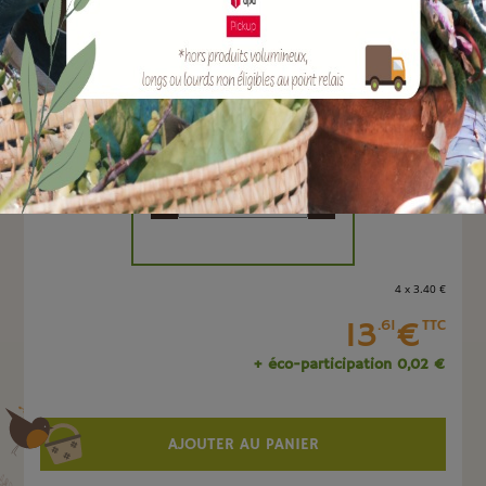
EAN :
8712448291675
Marque :
SOERGEN Distribution
Quantité :
Unité
-
+
4 x 3
.40
€
13
€
.61
TTC
+ éco-participation 0,02 €
AJOUTER AU PANIER