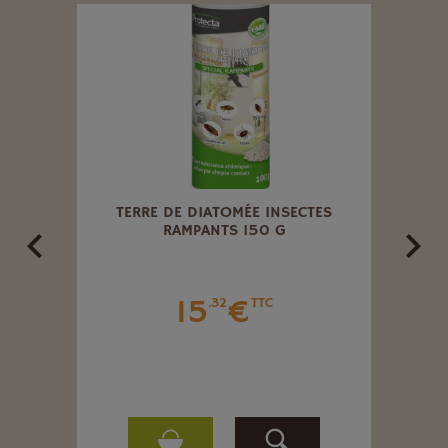
F
TERRE DE DIATOMÉE INSECTES
ANTS
RAMPANTS 150 G
PROF
15
€
.32
TTC