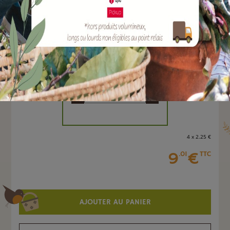
EAN :
3664715061595
Marque :
PROTECT EXPERT
Quantité :
Unité
-
+
4 x 2
.25
€
9
€
.01
TTC
AJOUTER AU PANIER