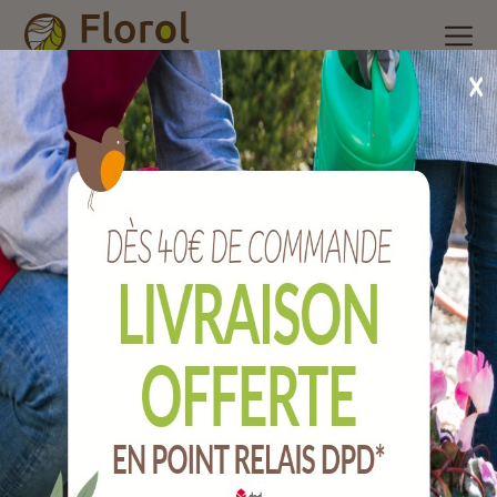
Accueil
/
Nos produits
/
Insecticide ménager, raticides et
piégeage
/
Volants rampants insecticide ménager
/
Insectes
volants et rampants aérosol 750 ml.
Insectes volants et rampants aérosol 750
ml.
Ref :
VOLRAMP750