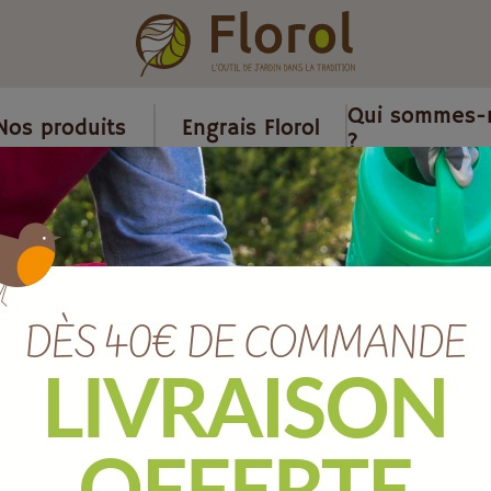
Qui sommes-
Nos produits
Engrais Florol
?
le clips acier zingué de 9 mm
Goupille clips
mm
Ref :
QGGC9
Marque :
SOERGEN Distribut
Quantité :
Unité