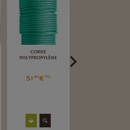
PENTURE ANGLAISE DE
PAUMELLE À SOUDE
40 CM
LG 200 MM
5
€
12
€
.35
TTC
.35
TTC