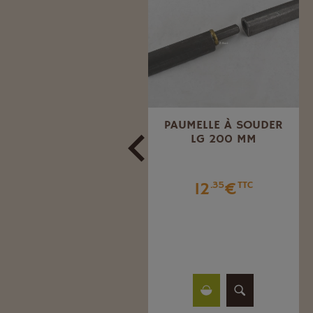
CORDE
CORDE
POLYPROPYLÈNE
POLYPROPYLÈNE
51
€
35
€
.94
TTC
.70
TTC