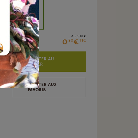
+
4 x 0
.18
€
0
€
.70
TTC
AJOUTER AU
PANIER
AJOUTER AUX
FAVORIS