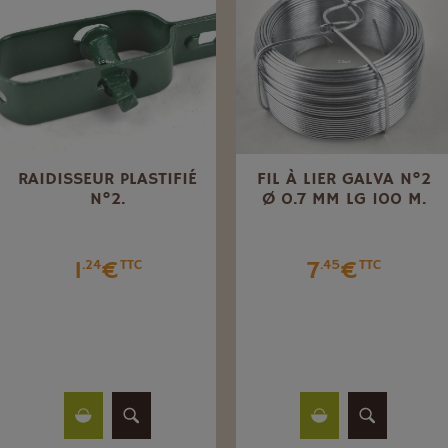
GOND À VIS Ø 14 MM
GOUPILLE BÊTA ACIER
ZINGUÉ DE 5 MM
6
€
.00
TTC
0
€
.55
TTC