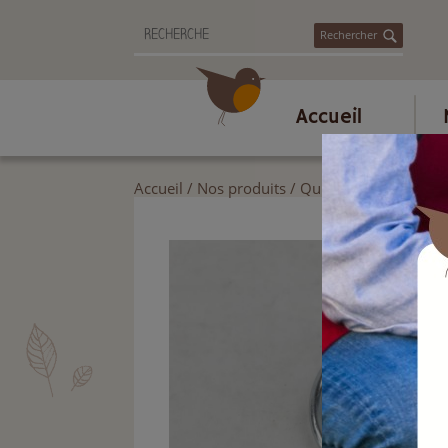
Rechercher
Accueil
Accueil
/
Nos produits
/
Quincaillerie
/
Goupil