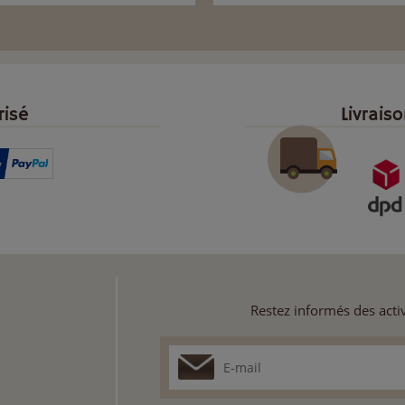
risé
Livrais
Restez informés des activ