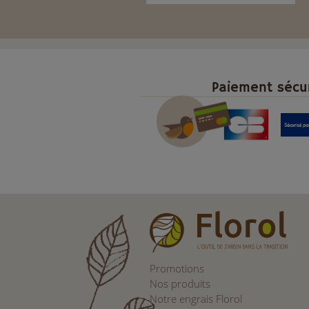
Paiement sécu
Promotions
Nos produits
Notre engrais Florol