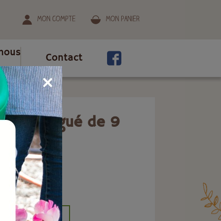
Mon compte
Mon panier
nous
Contact
 acier zingué de 9
ion