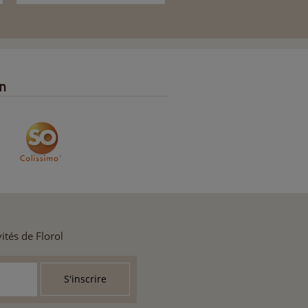
on
ités de Florol