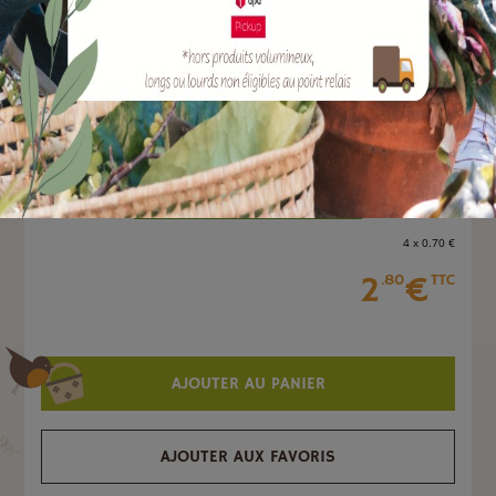
Marque :
SOERGEN Distribution
Quantité :
Unité
-
+
4 x 0
.70
€
2
€
.80
TTC
AJOUTER AU PANIER
AJOUTER AUX FAVORIS