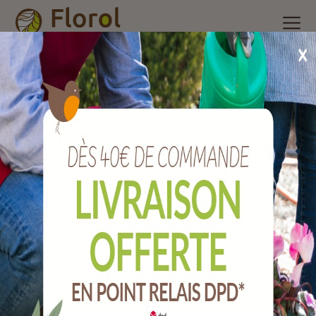
Accueil
/
Nos produits
/
Quincaillerie
/
Touret n° 2 - 25
Touret n° 2 - 25
Ref :
QTT2-25