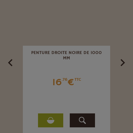
 6 MM
PENTURE DROITE NOIRE DE 1000
VERR
MM
16
€
.76
TTC