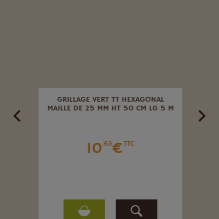
NAL
GRILLAGE VERT TT HEXAGONAL
GRIL
LG 5 M
MAILLE DE 25 MM HT 50 CM LG 5 M
10
€
.63
TTC