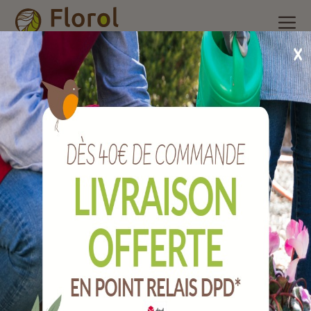
Accueil
/
Nos produits
/
Outils de jardin
/
Plasticulture, liens,
Grillage
/
Fil à lier laiton n°2 Ø 0.7 mm lg 100 m
Fil à lier laiton n°2 Ø 0.7 mm Lg 100 m
Ref :
QFFLA2