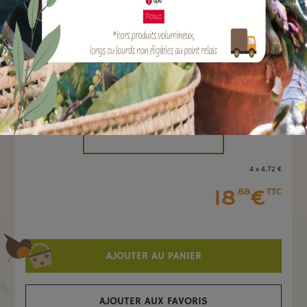
EAN :
3221882501943
Marque :
FILIAC
Quantité :
Unité
-
+
4 x 4
.72
€
18
€
.88
TTC
AJOUTER AU PANIER
AJOUTER AUX FAVORIS