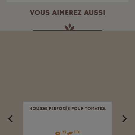
VOUS AIMEREZ AUSSI
 15
HOUSSE PERFORÉE POUR TOMATES.
CÂB
.32
TTC