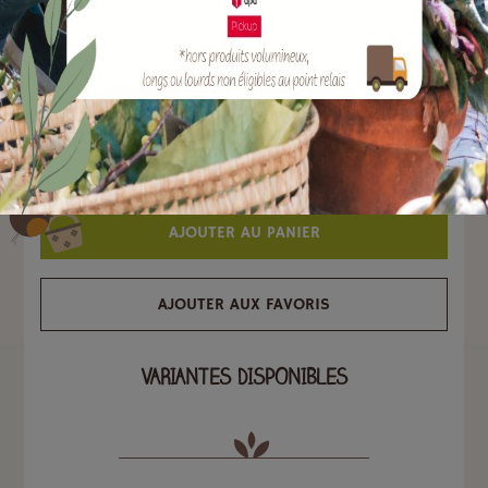
EAN :
3306744209745
Marque :
SOERGEN Distribution
Quantité :
4 x 1
.11
€
4
€
.43
TTC
AJOUTER AU PANIER
AJOUTER AUX FAVORIS
VARIANTES DISPONIBLES