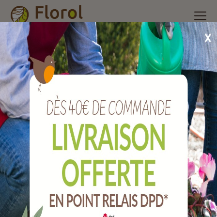
Accueil
/
Nos produits
/
Outils de jardin
/
Plasticulture, liens,
Grillage
/
Ficelle coton câblé, diamètre 1.5 mm, 100 g
Ficelle coton câblé, diamètre 1.5 mm, 100 g
Ref :
C42/0974