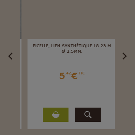
E POUR
FICELLE, LIEN SYNTHÉTIQUE LG 23 M
12
Ø 2.5MM.
5
€
.42
TTC