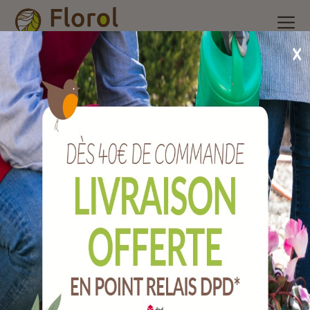
Accueil
/
Nos produits
/
Outils de jardin
/
Plasticulture, liens,
Grillage
/
Ficelle polypropylène 20 / 2 pelote 100 g
Ficelle polypropylène 20 / 2 pelote 100 g
Ref :
C42/0967