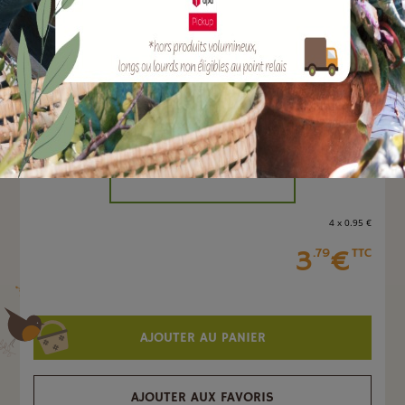
EAN :
3306744209677
Marque :
SOERGEN Distribution
Quantité :
Unité
-
+
4 x 0
.95
€
3
€
.79
TTC
AJOUTER AU PANIER
AJOUTER AUX FAVORIS