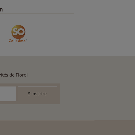
on
ités de Florol