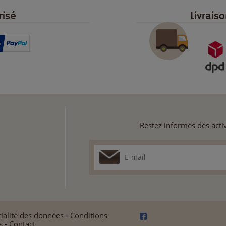
risé
Livrais
Restez informés des activ
ialité des données
-
Conditions
s
-
Contact