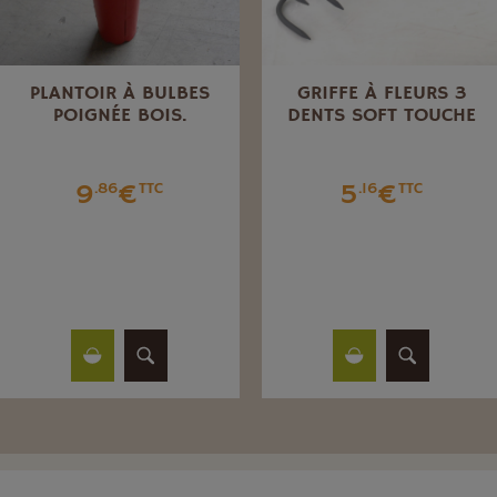
PLANTOIR À BULBES
GRIFFE À FLEURS 3
POIGNÉE BOIS.
DENTS SOFT TOUCHE
9
€
5
€
.86
TTC
.16
TTC