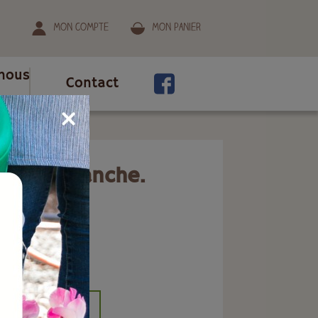
Mon compte
Mon panier
nous
Contact
m sans manche.
ion