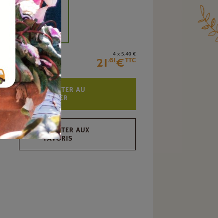
+
4 x 5
.40
€
21
€
.61
TTC
AJOUTER AU
PANIER
AJOUTER AUX
FAVORIS