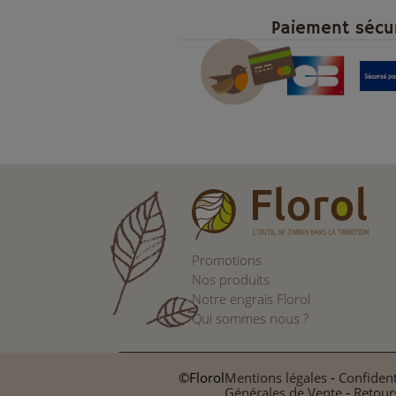
Paiement sécu
Promotions
Nos produits
Notre engrais Florol
Qui sommes nous ?
©Florol
Mentions légales
-
Confident
Générales de Vente
-
Retour