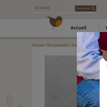
Rechercher
Accueil
Accueil
/
Nos produits
/
Outils de jardin
/
Jar