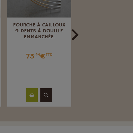
FOURCHE À CAILLOUX
RATISSSOIRE À
9 DENTS À DOUILLE
POUSSER 14 CM SAN
EMMANCHÉE.
MANCHE.
73
€
10
€
.44
TTC
.25
TTC