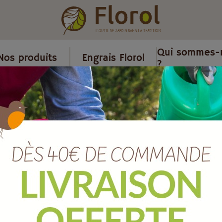
Qui sommes-
Nos produits
Engrais Florol
?
dinage
/
Butteur 25 cm sans manche.
Butteur 25 c
Ref :
JBB25SM
EAN :
3700279600716
Marque :
SOERGEN Distribut
Quantité :
Unité