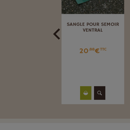
FOURCHE À BÊCHER
SANGLE POUR SEMOIR
MANCHE BÉQUILLE
VENTRAL
39
€
20
€
.65
TTC
.88
TTC