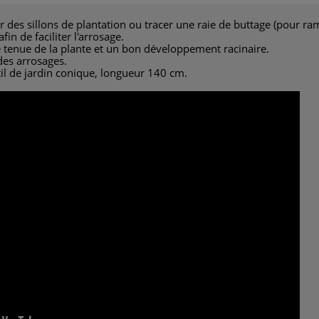
 des sillons de plantation ou tracer une raie de buttage (pour ram
n de faciliter l'arrosage.
 tenue de la plante et un bon développement racinaire.
des arrosages.
l de jardin conique, longueur 140 cm.