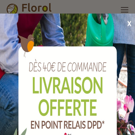
Accueil
/
Nos produits
/
Outils de jardin
/
Jardinage
/
Croc à
pomme de terre 3 dents plates type alsace emmanché.
Croc à pomme de terre 3 dents plates type
Alsace emmanché.
Ref :
JCC3FAEM