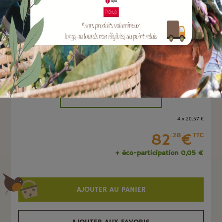
EAN :
4015877362096
Quantité :
Unité
-
+
4 x 20
.57
€
82
€
.28
TTC
+ éco-participation 0,05 €
AJOUTER AU PANIER