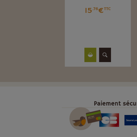
(FRUITS ROUGES)
15
€
.76
TTC
31
€
.81
TTC
Paiement sécu