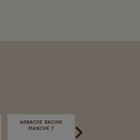
ARRACHE RACINE
VERROU BAÏONNETT
MANCHE T
ZINGUÉ Ø 12 X 200
MM.