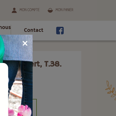
Mon compte
Mon panier
nous
Contact
in PVC vert, T.38.