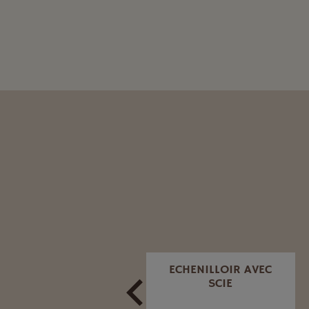
PIÈGE À MOUCHE
ECHENILLOIR AVEC
ASIATIQUE
SCIE
DROSOPHILA SUZUKII