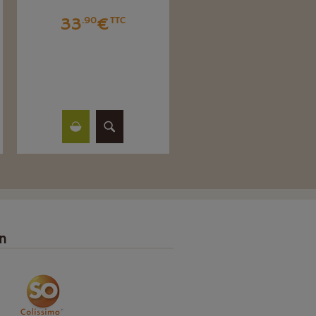
33
€
.90
TTC
4
€
.60
TTC
on