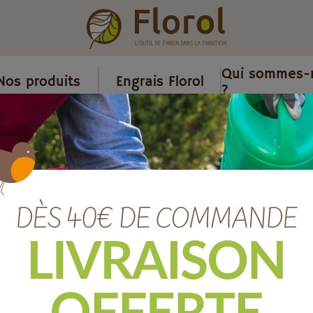
Qui sommes-
Nos produits
Engrais Florol
?
tection et sécurité jardin
/
Bottes de jardin pvc vert, t.38.
Bottes de jard
Ref :
JPVC38
EAN :
3466670408381
Quantité :
Unité