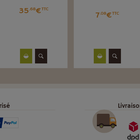
35
€
.68
TTC
7
€
.08
TTC
risé
Livrais