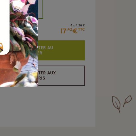
+
4 x 4
.36
€
17
€
.42
TTC
AJOUTER AU
PANIER
AJOUTER AUX
FAVORIS