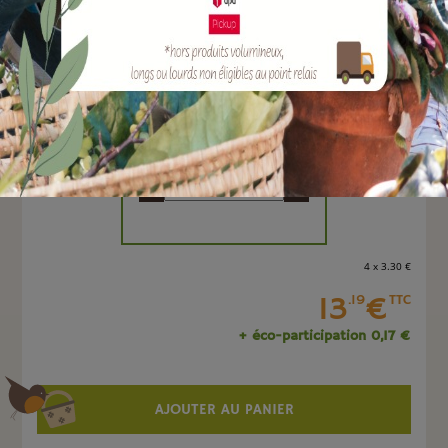
EAN :
4047883093954
Marque :
SOERGEN Distribution
Quantité :
Unité
-
+
4 x 3
.30
€
13
€
.19
TTC
+ éco-participation 0,17 €
AJOUTER AU PANIER