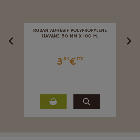
RUBAN ADHÉSIF POLYPROPYLÈNE
SAC
HAVANE 50 MM X 100 M.
BO
€
TTC
3
€
.94
TTC