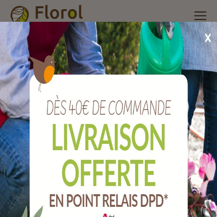
Accueil
/
Nos produits
/
Outils de jardin
/
Plasticulture, liens,
Grillage
/
Bande tissu synthétique pour arbre longueur 50 m x
3 cm.
Bande tissu synthétique pour arbre
longueur 50 m x 3 cm.
Ref :
J11265