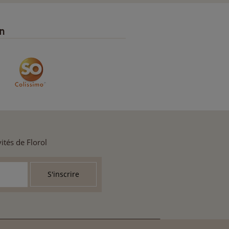
on
ités de Florol