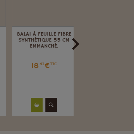
BALAI À FEUILLE FIBRE
BALAI COCO 80 CM
SYNTHÉTIQUE 55 CM
AVEC RENFORT ALU
EMMANCHÉ.
54
€
.16
TTC
18
€
.42
TTC