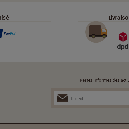
risé
Livrais
Restez informés des activ