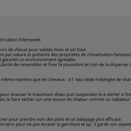
abrication Allemande.
in de cheval pour saletés fines et sol lisse.
tant par nature et présente des propriétés de climatisation fantast
t garantit un environnement agréable.
cularité de rassembler et fixer la poussière (et non de la disperser
la même manière que les cheveux : à l´eau tiède mélangée de sha
 pour évacuer le maximum d'eau puis suspendez-le à sécher à l'exté
ais le faire sécher sur une source de chaleur comme un radiateu
tirer pour prendre soin des poils et un balayage plus efficace.
re servi pour ne pas écraser la garniture et qu´il garde son aspec