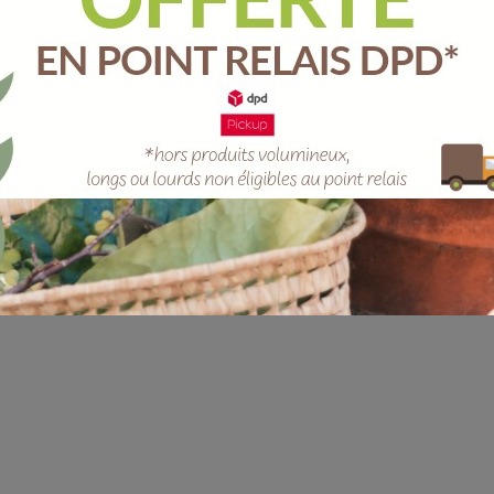
Unité
-