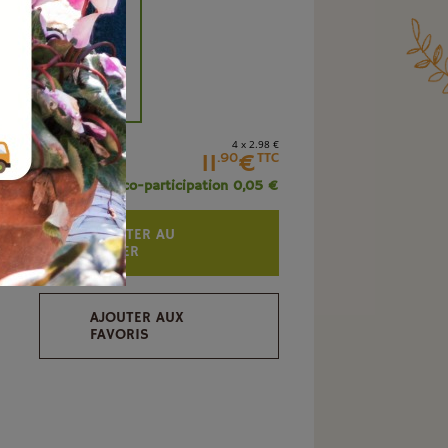
+
4 x 2
.98
€
11
€
.90
TTC
+ éco-participation 0,05 €
AJOUTER AU
PANIER
AJOUTER AUX
FAVORIS