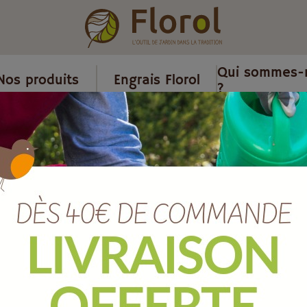
Qui sommes-
Nos produits
Engrais Florol
?
/
Balai
/
Balai pur crin de cheval 30 cm douille conique sans man
Balai pur crin
douille coniq
Ref :
B32871SM
EAN :
3700279621179
Marque :
SOERGEN Distribut
Quantité :