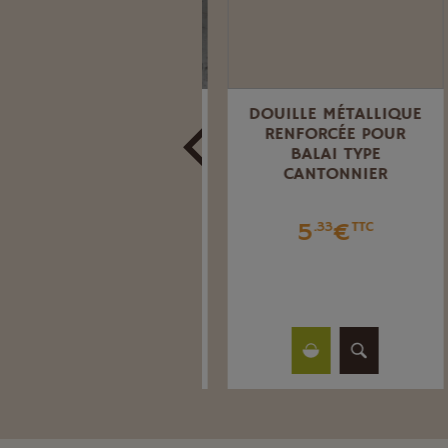
BALAI ARENGA 80 CM
DOUILLE MÉTALLIQUE
AVEC RENFORT ALU
RENFORCÉE POUR
BALAI TYPE
CANTONNIER
57
€
.32
TTC
5
€
.33
TTC