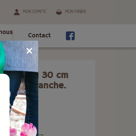
Mon compte
Mon panier
nous
Contact
che.
 de cheval 30 cm
ue sans manche.
ion