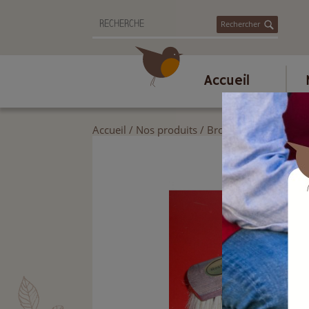
Rechercher
Accueil
Accueil
/
Nos produits
/
Brosserie et ménage