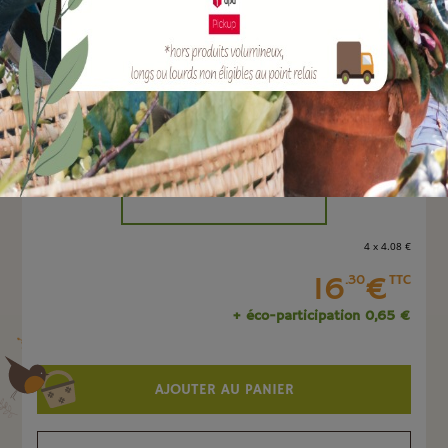
EAN :
3700279620806
Marque :
SOERGEN Distribution
Quantité :
Unité
-
+
4 x 4
.08
€
16
€
.30
TTC
+ éco-participation 0,65 €
AJOUTER AU PANIER