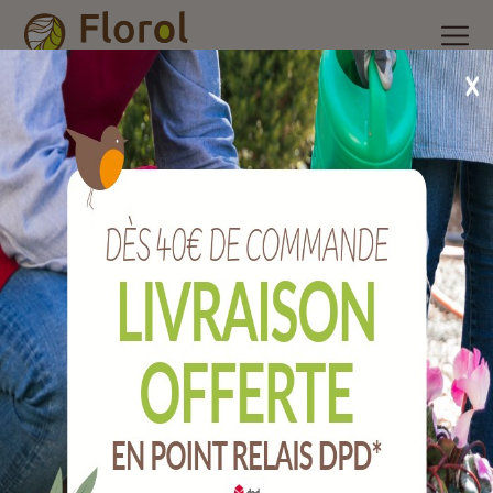
Accueil
/
Nos produits
/
Brosserie et ménage
/
Balai
/
Balai
crinovyl rouge 80 cm sans manche
Balai crinovyl rouge 80 cm sans manche
Ref :
BCR80RSM