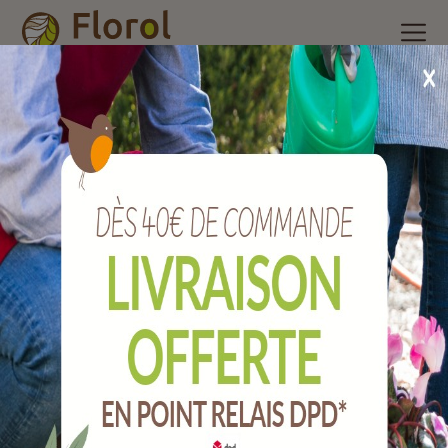
Accueil
/
Nos produits
/
Arrosage
/
Raccords plastiques et
accessoires
/
Arroseur cracheur sur pique métal 400 m².
Arroseur cracheur sur pique métal 400 m².
Ref :
A1411