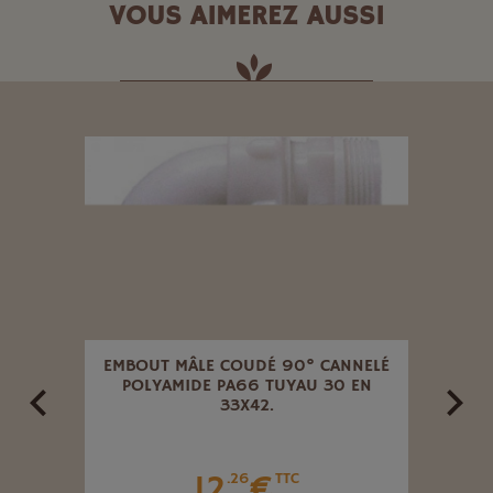
VOUS AIMEREZ AUSSI
ÉTAL
EMBOUT MÂLE COUDÉ 90° CANNELÉ
LAN
E.
POLYAMIDE PA66 TUYAU 30 EN
33X42.
12
€
.26
TTC