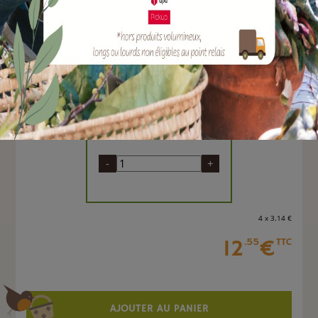
EAN :
3700194406936
Marque :
SOERGEN Distribution
Arroseur cracheur monté sur pique en métal
idéalement conçu pour les pelouses, jardins et
bordures.
Quantité :
Unité
-
+
4 x 3
.14
€
12
€
.55
TTC
AJOUTER AU PANIER