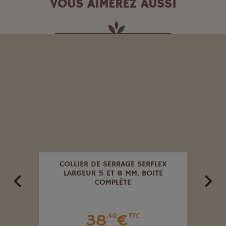
VOUS AIMEREZ AUSSI
 X 27
COLLIER DE SERRAGE SERFLEX
E
LARGEUR 5 ET 8 MM. BOITE
CAN
COMPLÈTE
38
€
.40
TTC