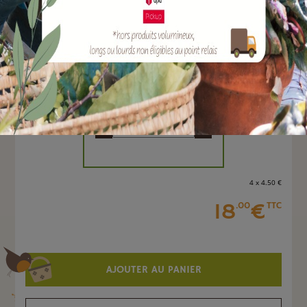
EAN :
3700194406912
Marque :
SOERGEN Distribution
Quantité :
Unité
-
+
4 x 4
.50
€
18
€
.00
TTC
AJOUTER AU PANIER