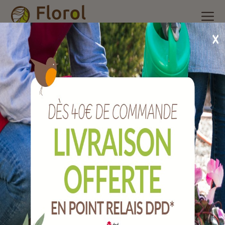
Accueil
/
Nos produits
/
Arrosage
/
Raccords plastiques et
accessoires
/
Pistolet d'arrosage pvc/métal tri-matière multijets
automatique.
Pistolet d'arrosage PVC/métal tri-matière
multijets automatique.
Ref :
A1308