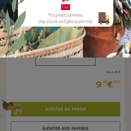
EAN :
3308187257024
Marque :
SOERGEN Distribution
Quantité :
Unité
-
+
4 x 2
.29
€
9
€
.16
TTC
AJOUTER AU PANIER
AJOUTER AUX FAVORIS