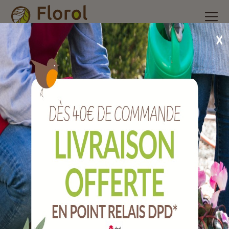
Accueil
/
Nos produits
/
Quincaillerie
/
Verrou baïonnette
zingué Ø 16 x 600 mm.
Verrou baïonnette zingué Ø 16 x 600 mm.
Ref :
QVVB16X600