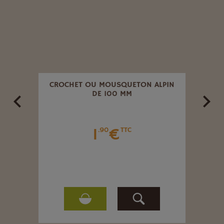
GUÉ 6
CROCHET OU MOUSQUETON ALPIN
FIL À
DE 100 MM
1
€
.90
TTC