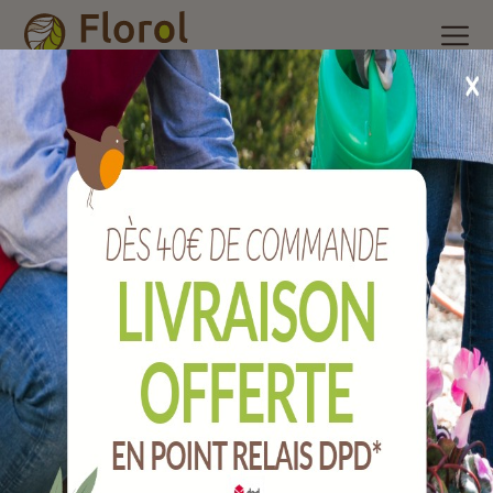
Accueil
/
Nos produits
/
Outils de jardin
/
Taillanderie,
sécateurs et bucheronnage
/
Tréteaux frène.
Tréteaux frène.
Ref :
JTTH