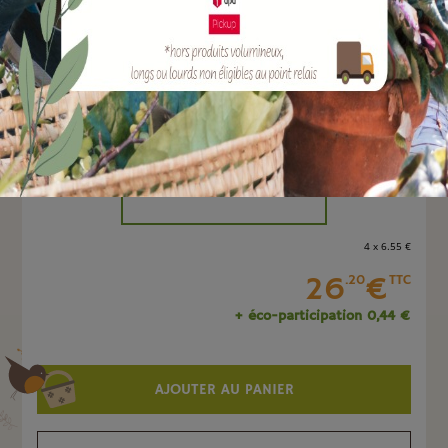
EAN :
3700279603311
Marque :
SOERGEN Distribution
Quantité :
Unité
-
+
4 x 6
.55
€
26
€
.20
TTC
+ éco-participation 0,44 €
AJOUTER AU PANIER