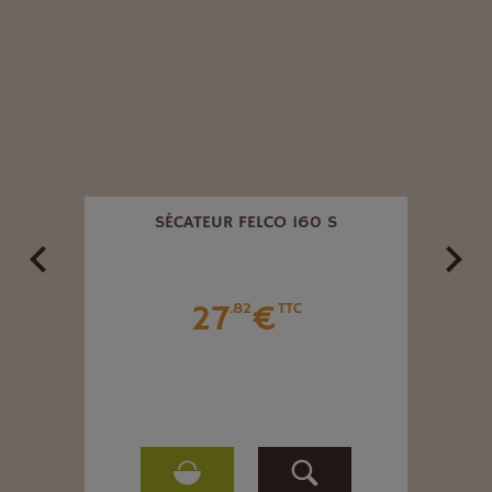
OIS.
SÉCATEUR FELCO 160 S
HA
27
€
.82
TTC