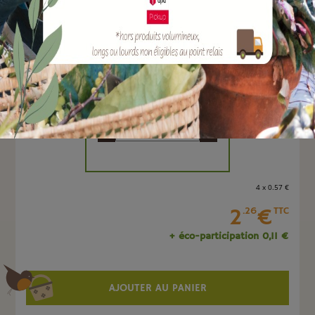
EAN :
8051560249677
Marque :
TERAPLAST
Quantité :
Unité
-
+
4 x 0
.57
€
2
€
.26
TTC
+ éco-participation 0,11 €
AJOUTER AU PANIER