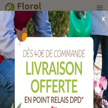
Accueil
/
Nos produits
/
Poterie et accessoires
/
Jardinière et
balconnière plastique
/
Soucoupe rectangle nara raisin rouge
38x18 cm.
Soucoupe rectangle NARA raisin rouge
38x18 cm.
Ref :
151040273