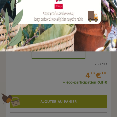
EAN :
8051560240353
Marque :
TERAPLAST
Quantité :
Unité
-
+
4 x 1
.02
€
4
€
.07
TTC
+ éco-participation 0,11 €
AJOUTER AU PANIER