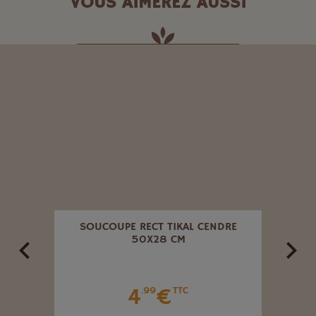
VOUS AIMEREZ AUSSI
OVASO
SOUCOUPE RECT TIKAL CENDRE
SOUC
50X28 CM
4
€
.99
TTC