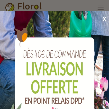
Accueil
/
Nos produits
/
Poterie et accessoires
/
Soucoupe
plastique
/
Soucoupe carrée nazca cendre 32x32 cm
Soucoupe carrée NAZCA cendre 32x32 cm
Ref :
145032005