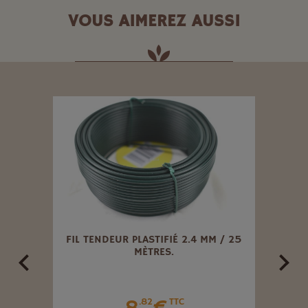
VOUS AIMEREZ AUSSI
LPIN
FIL TENDEUR PLASTIFIÉ 2.4 MM / 25
CROC
MÈTRES.
.82
TTC