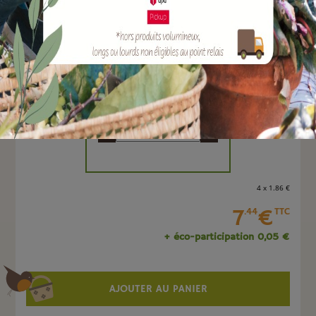
EAN :
4047883032137
Marque :
SOERGEN Distribution
Quantité :
Unité
-
+
4 x 1
.86
€
7
€
.44
TTC
+ éco-participation 0,05 €
AJOUTER AU PANIER