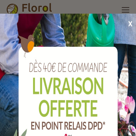
Accueil
/
Nos produits
/
Outils de jardin
/
Plasticulture, liens,
Grillage
/
Sac de jute tous usages et protection hivernale 110 x
100 cm
Sac de jute tous usages et protection
hivernale 110 x 100 cm
Ref :
J12053