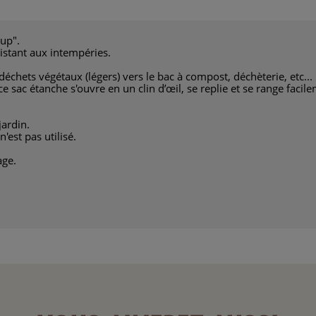
 up".
sistant aux intempéries.
échets végétaux (légers) vers le bac à compost, déchèterie, etc...
e sac étanche s'ouvre en un clin d’œil, se replie et se range facil
jardin.
n'est pas utilisé.
age.