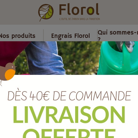
Qui sommes-
Nos produits
Engrais Florol
?
dinage
/
Sac à ressort 260 litres ( pop up ).
Sac à ressort 
).
Ref :
J11743
EAN :
4047883024705
Quantité :
Unité