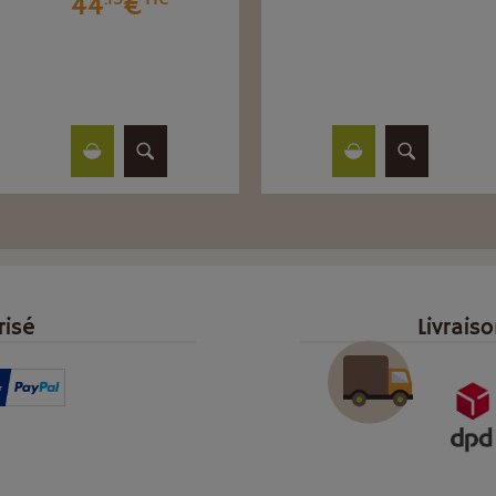
44
€
risé
Livrais