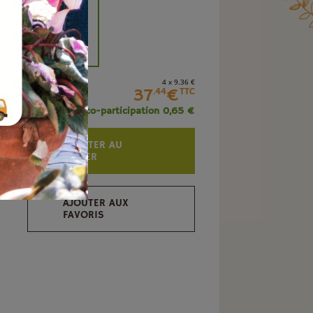
+
4 x 9
.36
€
37
€
.44
TTC
+ éco-participation 0,65 €
AJOUTER AU
PANIER
AJOUTER AUX
FAVORIS