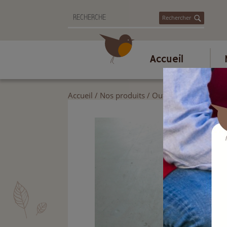
Rechercher
Accueil
Accueil
/
Nos produits
/
Outils de jardin
/
Jar