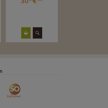
30
€
on