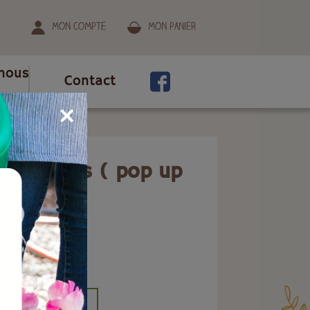
Mon compte
Mon panier
nous
Contact
260 litres ( pop up