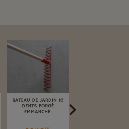
RATEAU DE JARDIN 16
BINETTE FORGÉ 16 C
DENTS FORGÉ
EMMANCHÉE.
EMMANCHÉ.
39
€
.92
TTC
.14
TTC