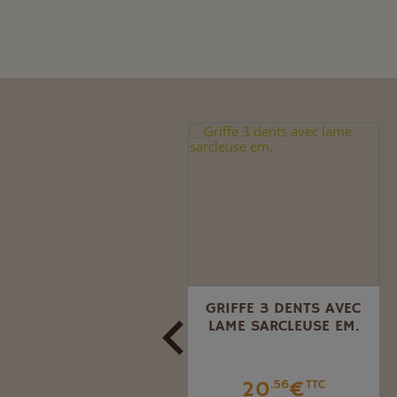
TAMIS GALVANISÉ
GRIFFE 3 DENTS AVEC
PLIABLE 100 X 60 CM.
LAME SARCLEUSE EM.
63
€
20
€
.18
TTC
.56
TTC