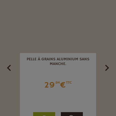
ÉE 20
PELLE À GRAINS ALUMINIUM SANS
RA
MANCHE.
29
€
.94
TTC