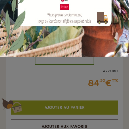
EAN :
3150280696695
Marque :
SOERGEN Distribution
Quantité :
Unité
-
+
4 x 21
.08
€
84
€
.30
TTC
AJOUTER AU PANIER
AJOUTER AUX FAVORIS