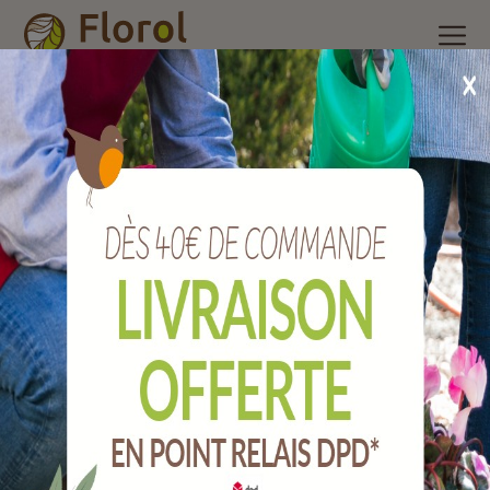
Accueil
/
Nos produits
/
Outils de jardin
/
Jardinage
/
Rouleau à
gazon métal de 44 cm
Rouleau à gazon métal de 44 cm
Ref :
J69669