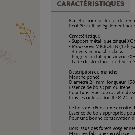
CARACTÉRISTIQUES
Raclette pour sol industriel r
Peut être utilisé également po
Caractéristique :
- Support métallique zingué XC 
- Mousse en MICROLEN (45 kgs
- 4 rivets en métal nickelé.
- Poignée métallique zinguée X
- Latte de structure intérieur m
Description du manche :
Manche poncé.
Diamètre 24 mm, longueur 150
Essence de bois : pin ou frêne
Pour tous types de raclette de so
tous les outils à douille Ø 24 m
Le bois de frêne a une densité d
Essence de bois appropriée po
Pour une bonne conservation du 
Bois issus des forêts Vosgienne
Manches fabriqués en Alsace.