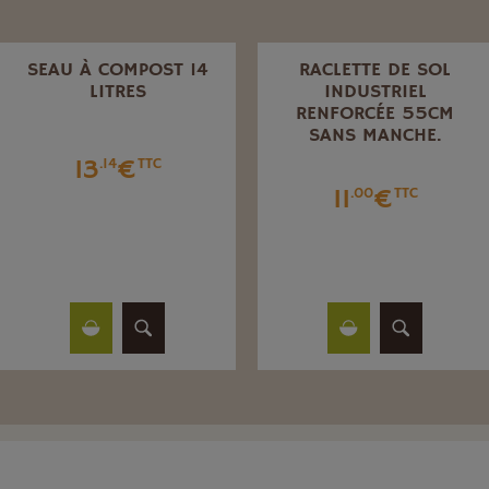
SEAU À COMPOST 14
RACLETTE DE SOL
LITRES
INDUSTRIEL
RENFORCÉE 55CM
SANS MANCHE.
13
€
.14
TTC
11
€
.00
TTC