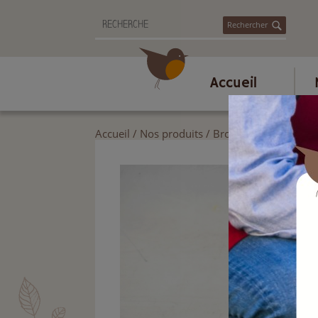
Rechercher
Accueil
Accueil
/
Nos produits
/
Brosserie et ménage