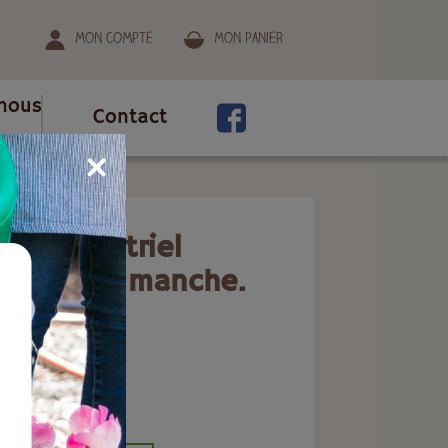
Mon compte
Mon panier
nous
Contact
e.
sol industriel
5cm avec manche.
bution