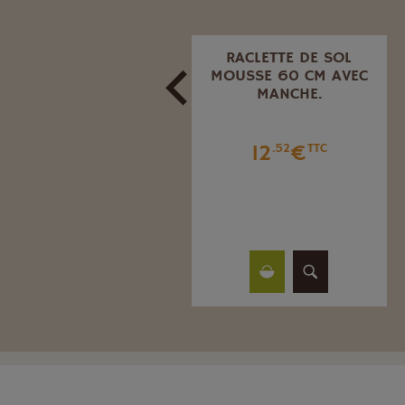
PANIER MÉTALLIQUE
RACLETTE DE SOL
RÉCOLTE POMME DE
MOUSSE 60 CM AVEC
TERRE Ø 45 HT 45 CM
MANCHE.
29
€
12
€
.29
TTC
.52
TTC