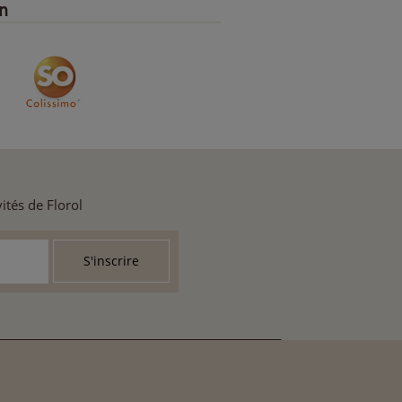
on
ités de Florol