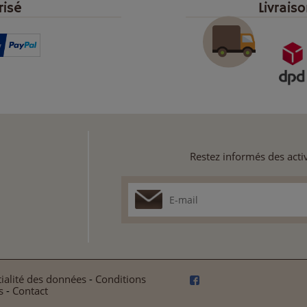
risé
Livrais
Restez informés des activ
ialité des données
-
Conditions
s
-
Contact