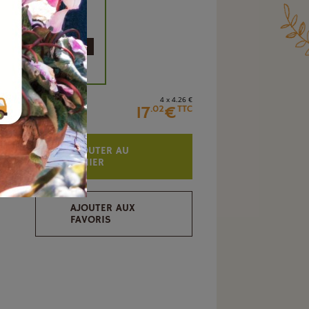
é
+
4 x 4
.26
€
17
€
.02
TTC
AJOUTER AU
PANIER
AJOUTER AUX
FAVORIS