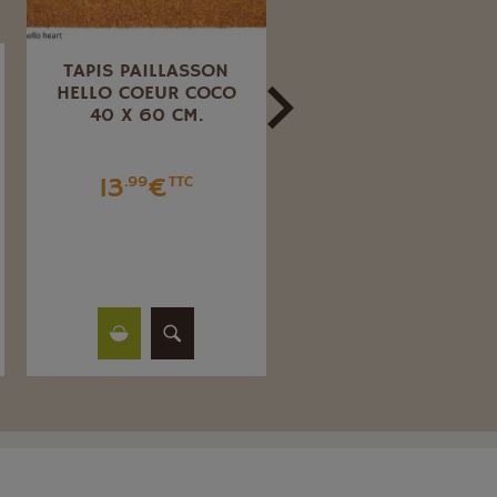
TAPIS PAILLASSON
RACLETTE DE SOL
HELLO COEUR COCO
INDUSTRIEL PVC 45
40 X 60 CM.
CM MOUSSE ROUGE
SANS MANCHE.
13
€
.99
TTC
5
€
.54
TTC