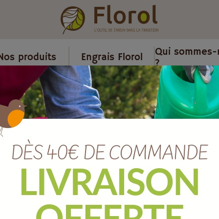
Qui sommes-
Nos produits
Engrais Florol
?
/
Ménage
/
Raclette de sol industriel renforcée 75cm avec manch
Raclette de 
renforcée 7
Ref :
B384275E
EAN :
3700279621414
Marque :
SOERGEN Distri
Quantité :