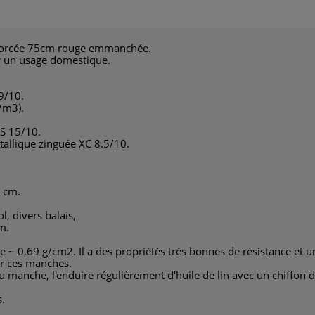
enforcée 75cm rouge emmanchée.
ur un usage domestique.
9/10.
/m3).
ES 15/10.
étallique zinguée XC 8.5/10.
 cm.
l, divers balais,
m.
e ~ 0,69 g/cm2. Il a des propriétés très bonnes de résistance et un
ur ces manches.
manche, l'enduire régulièrement d'huile de lin avec un chiffon 
s.