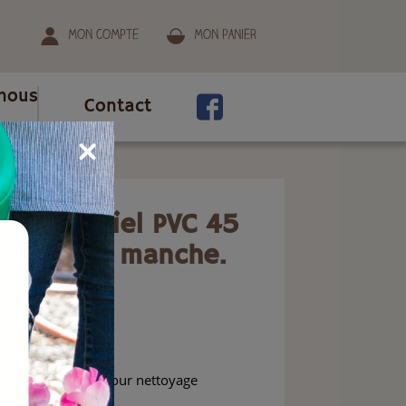
Mon compte
Mon panier
nous
Contact
ec manche.
l industriel PVC 45
uge avec manche.
ion
vec son manche, pour nettoyage