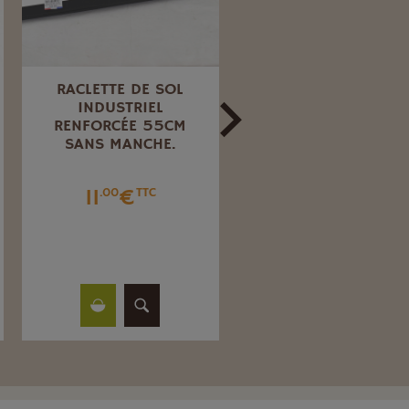
RACLETTE DE SOL
PINCE À LINGE BOIS
INDUSTRIEL
CM.
RENFORCÉE 55CM
SANS MANCHE.
4
€
.84
TTC
11
€
.00
TTC