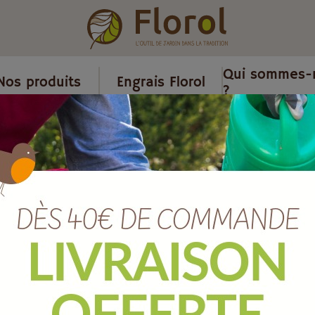
Qui sommes-
Nos produits
Engrais Florol
?
/
Ménage
/
Raclette de sol industriel pvc 45 cm mousse rouge av
Raclette de so
cm mousse ro
Ref :
B499051EM
EAN :
3700279621018
Marque :
SOERGEN Distribut
Raclette en polypropylène a
industriel des sols.