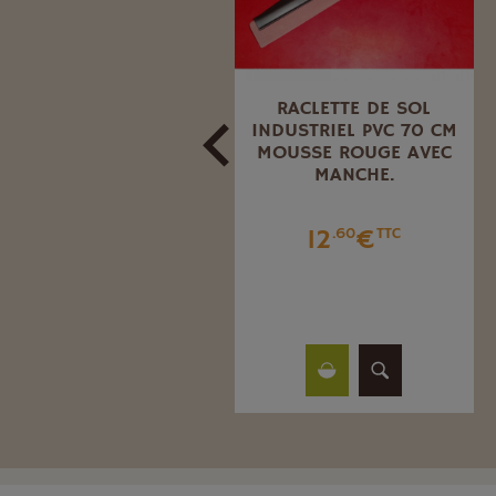
EPONGES POLYESTER
RACLETTE DE SOL
ANTHRACITE 180 X 120
INDUSTRIEL PVC 70 CM
X 60 MM
MOUSSE ROUGE AVEC
MANCHE.
3
€
.68
TTC
12
€
.60
TTC