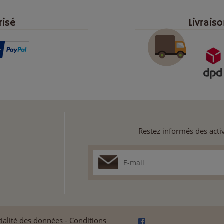
risé
Livrais
Restez informés des activ
ialité des données
-
Conditions