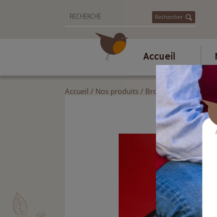
Rechercher
Accueil
Accueil
/
Nos produits
/
Brosserie et ménage