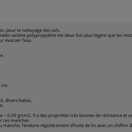
es, pour le nettoyage des sols.
, cette raclette polypropylène est deux fois plus légère que les mo
r évacuer l’eau.
e.
 cm.
l, divers balais,
m.
e ~ 0,69 g/cm2. Il a des propriétés très bonnes de résistance et un
ur ces manches.
manche, l'enduire régulièrement d'huile de lin avec un chiffon 