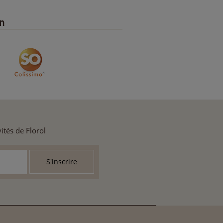
on
ités de Florol