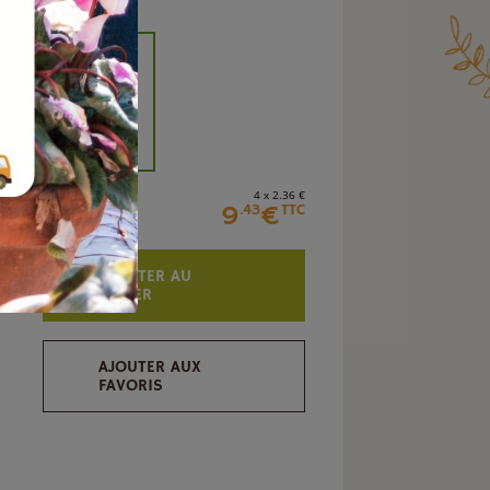
+
4 x 2
.36
€
9
€
.43
TTC
AJOUTER AU
PANIER
AJOUTER AUX
FAVORIS