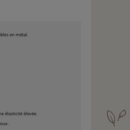
dèles en métal.
e élasticité élevée.
doux.