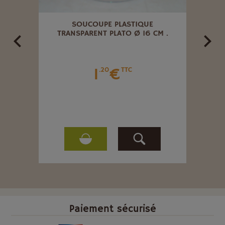
HIDÉE
SOUCOUPE PLASTIQUE
6 CL
TRANSPARENT PLATO Ø 16 CM .
1
€
.20
TTC
Paiement sécurisé