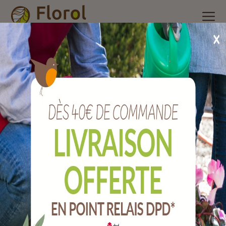
Accueil
/
Nos produits
/
Poterie et accessoires
/
Pot plastique
/
Pot plastique orchidée transparent porto Ø 16 cm
Pot plastique orchidée transparent PORTO
Ø 16 cm
Ref :
083016024