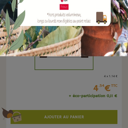
EAN :
8051560003484
Marque :
TERAPLAST
Quantité :
Unité
-
+
4 x 1
.14
€
4
€
.54
TTC
+ éco-participation 0,11 €
AJOUTER AU PANIER