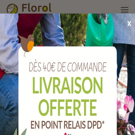
Accueil
/
Nos produits
/
Poterie et accessoires
/
Pot plastique
/
Pot basic cendre Ø 40 cm
Pot BASIC cendre Ø 40 cm
Ref :
001040005