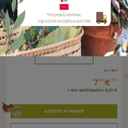
EAN :
8051560171541
Marque :
TERAPLAST
Quantité :
Unité
-
+
4 x 1
.98
€
7
€
.90
TTC
+ éco-participation 0,23 €
AJOUTER AU PANIER