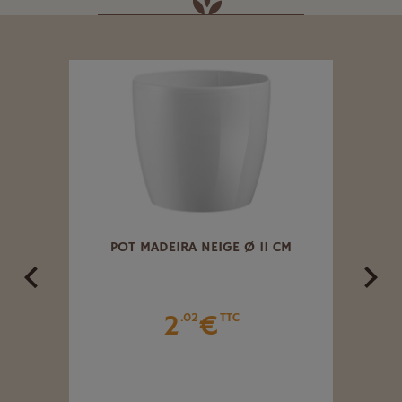
PE
POT MADEIRA NEIGE Ø 11 CM
C
2
€
.02
TTC