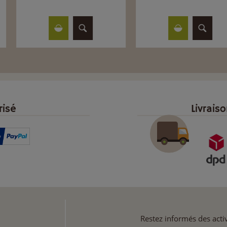
risé
Livrais
Restez informés des activ