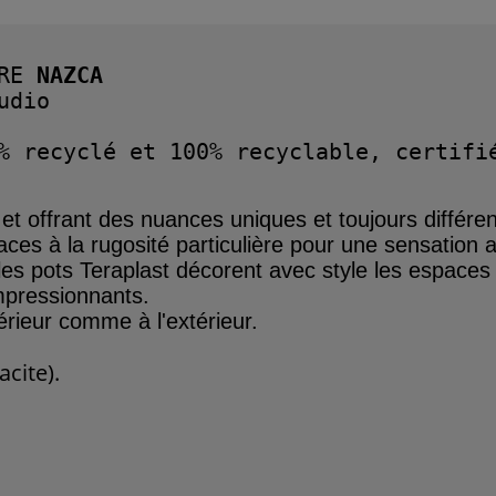
RE
 NAZCA
dio

% recyclé et 100% recyclable, certifié
s
et offrant des nuances
uniques et toujours
différe
aces à la rugosité
parti
culière
pour une sensation
a
les
pots Teraplast décorent
avec style les espace
impressionnants.
térieur comme à l'extérieur.
cite).