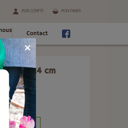
Mon compte
Mon panier
nous
Contact
m
ndre 24x24 cm