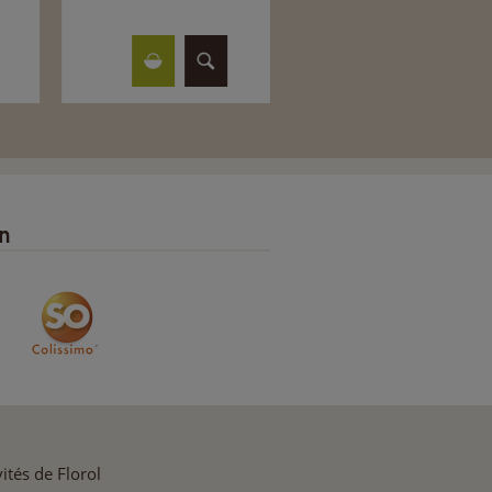
on
ités de Florol