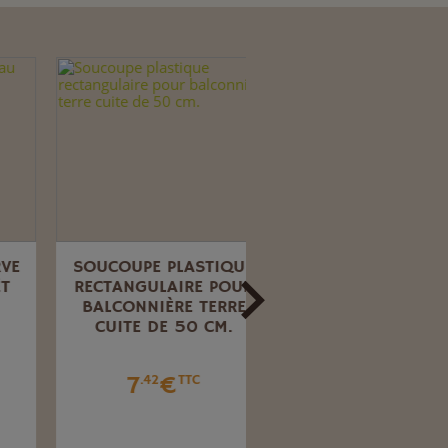
SOUCOUPE PLASTIQUE
GRANDE JARDINIÈR
RECTANGULAIRE POUR
CASSETTONE TAUPE
BALCONNIÈRE TERRE
60X32 CM.
CUITE DE 50 CM.
17
€
.60
TTC
7
€
.42
TTC