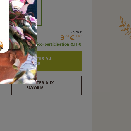
+
4 x 0
.90
€
3
€
.61
TTC
+ éco-participation 0,11 €
AJOUTER AU
PANIER
AJOUTER AUX
FAVORIS