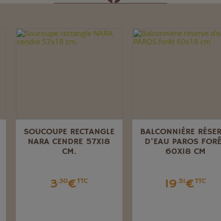
SOUCOUPE RECTANGLE
BALCONNIÈRE RÉSERVE
NARA CENDRE 57X18
D'EAU PAROS FORÊT
CM.
60X18 CM
3
€
19
€
.30
TTC
.51
TTC