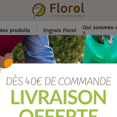
Qui sommes-
Nos produits
Engrais Florol
?
s
/
Jardinière et balconnière plastique
/
Pot nazca cendre 24x24 c
Pot NAZCA ce
Ref :
143024005
EAN :
8051560239951
Marque :
TERAPLAST
Quantité :
Unité