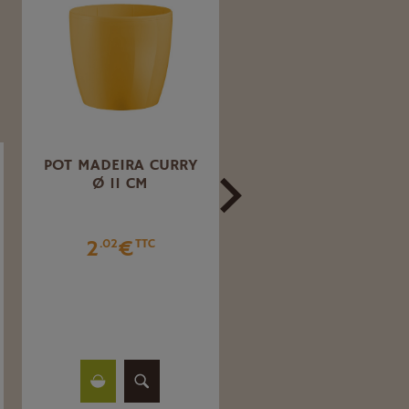
POT MADEIRA CURRY
COUPE EBLA ARGILE 
Ø 11 CM
44 CM
2
€
6
€
.02
TTC
.13
TTC