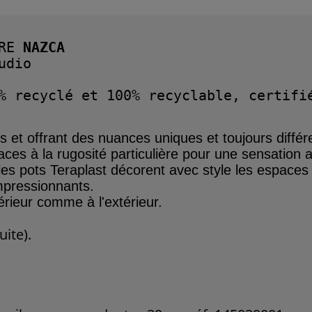
RE
 NAZCA
dio

% recyclé et 100% recyclable, certifié
is
et offrant des nuances
uniques et toujours
différ
aces à la rugosité
parti
culière
pour une sensation
a
les
pots Teraplast décorent
avec style les espace
impressionnants.
térieur comme à l'extérieur.
uite).