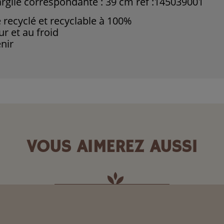
rgile correspondante : 39 cm réf :145039001
é recyclé et recyclable à 100%
ur et au froid
enir
VOUS AIMEREZ AUSSI