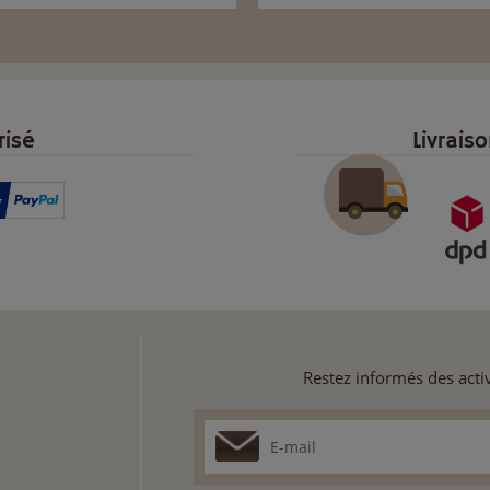
risé
Livrais
Restez informés des activ