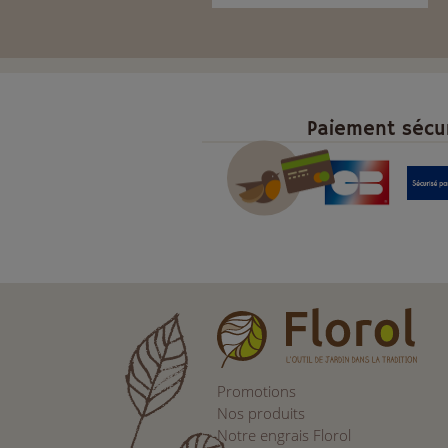
Paiement sécu
Promotions
Nos produits
Notre engrais Florol