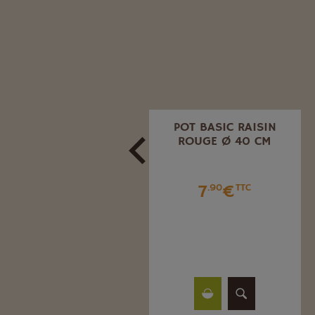
POT NAZCA CENDRE
POT BASIC RAISIN
32X32 CM
ROUGE Ø 40 CM
7
€
7
€
.73
TTC
.90
TTC