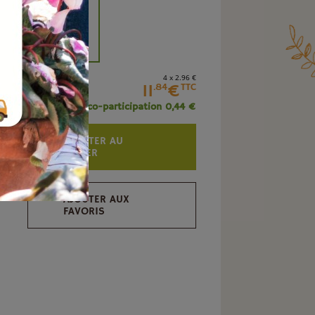
+
4 x 2
.96
€
11
€
.84
TTC
+ éco-participation 0,44 €
AJOUTER AU
PANIER
AJOUTER AUX
FAVORIS