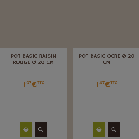
POT BASIC RAISIN
POT BASIC OCRE Ø 20
ROUGE Ø 20 CM
CM
1
€
1
€
.97
TTC
.97
TTC