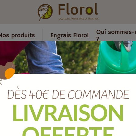
Qui sommes-
Nos produits
Engrais Florol
?
s
/
Pot plastique
/
Pot nazca argile 39x39 cm
Pot NAZCA arg
Ref :
144039001
EAN :
8051560240094
Marque :
TERAPLAST
Quantité :
Unité