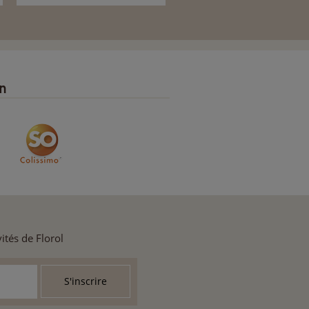
on
ités de Florol