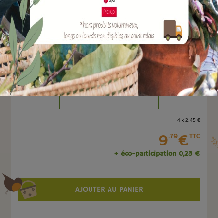
EAN :
8051560204621
Marque :
TERAPLAST
Quantité :
Unité
-
+
4 x 2
.45
€
9
€
.79
TTC
+ éco-participation 0,23 €
AJOUTER AU PANIER