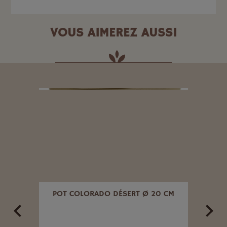
VOUS AIMEREZ AUSSI
 22.5
POT COLORADO DÉSERT Ø 20 CM
POT