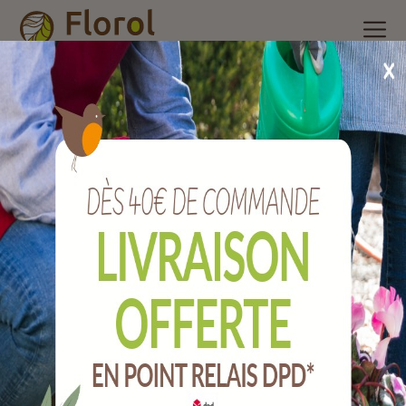
Accueil
/
Nos produits
/
Poterie et accessoires
/
Cache pot
/
Pot
madeira neige Ø 24.5 cm
Pot MADEIRA neige Ø 24.5 cm
Ref :
035026311