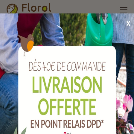
Accueil
/
Nos produits
/
Poterie et accessoires
/
Pot plastique
/
Pot basic raisin rouge Ø 30 cm
Pot BASIC raisin rouge Ø 30 cm
Ref :
001030273