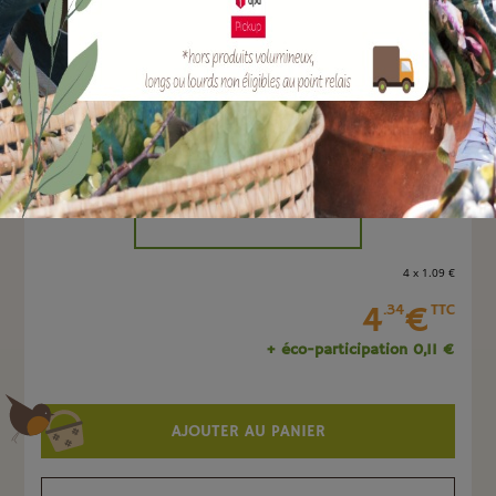
EAN :
8051560250833
Marque :
TERAPLAST
Quantité :
Unité
-
+
4 x 1
.09
€
4
€
.34
TTC
+ éco-participation 0,11 €
AJOUTER AU PANIER