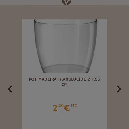
CM
POT MADEIRA TRANSLUCIDE Ø 13.5
C
CM
2
€
.26
TTC