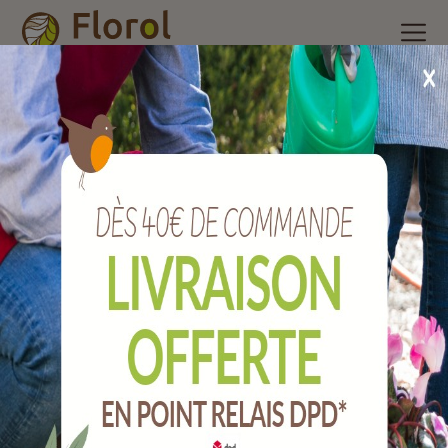
Accueil
/
Nos produits
/
Engrais et produits phytosanitaire
/
Phèromones, pièges et accessoires
/
Piége à phéromone vers
des pommes et poires
Piége à phéromone vers des pommes et
poires
Ref :
SOPIPOMME