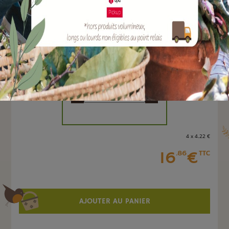
EAN :
3664715057840
Marque :
SOLABIOL
Quantité :
Unité
-
+
4 x 4
.22
€
16
€
.86
TTC
AJOUTER AU PANIER