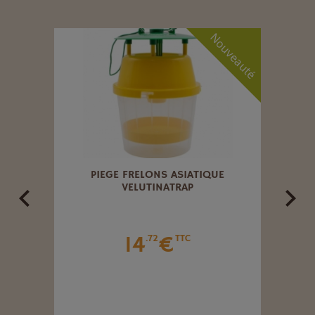
Nouveauté
NAIRE
PIEGE FRELONS ASIATIQUE
PIÈ
VELUTINATRAP
14
€
.72
TTC