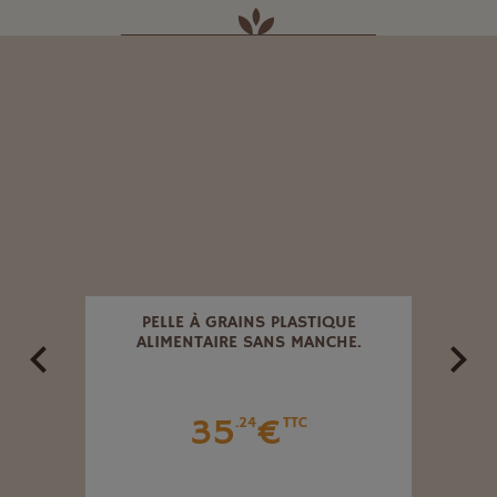
NAL
PELLE À GRAINS PLASTIQUE
SERR
G 5 M
ALIMENTAIRE SANS MANCHE.
35
€
.24
TTC