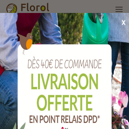
Accueil
/
Nos produits
/
Matériel d'élevage et oiseaux du
dehors
/
Accessoires d'élevage
/
Pelle à grains aluminium 0,240
kg lg 250 mm.
Pelle à grains aluminium 0,240 kg lg 250
mm.
Ref :
JPPGA