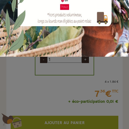
EAN :
4009807792503
Pelle à grains en alu, capacité de 0,240 kg et largeur
de 250 mm.
Quantité :
Unité
-
+
4 x 1
.84
€
7
€
.36
TTC
+ éco-participation 0,01 €
AJOUTER AU PANIER