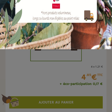
EAN :
4047883006077
Marque :
SOERGEN Distribution
Quantité :
Unité
-
+
4 x 1
.21
€
4
€
.85
TTC
+ éco-participation 0,17 €
AJOUTER AU PANIER