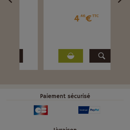
4
€
.46
TTC
Paiement sécurisé