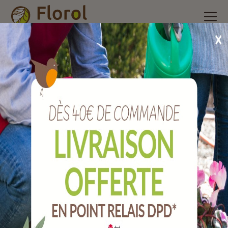
Accueil
/
Nos produits
/
Poterie et accessoires
/
Pot de culture
/
Panier de plantation étang bassin ellipse 45x18 cm
Panier de plantation étang bassin ELLIPSE
45X18 cm
Ref :
J11143