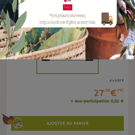
EAN :
3700279603632
Marque :
SOERGEN Distribution
Quantité :
Unité
-
+
4 x 6
.82
€
27
€
.28
TTC
+ éco-participation 0,32 €
AJOUTER AU PANIER