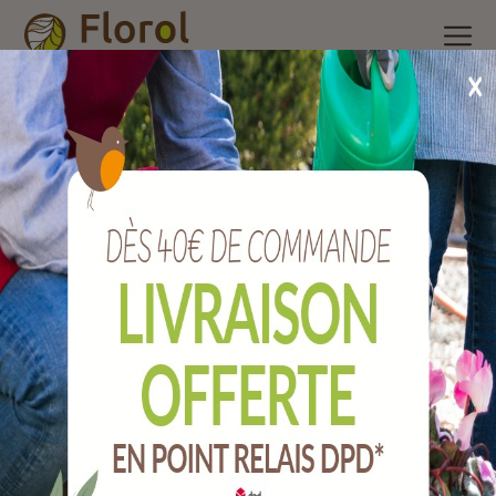
Accueil
/
Nos produits
/
Manches
/
Manches fibre
/
Manche
pour fourche/pelle en fibre 135 cm cintré.
Manche pour fourche/pelle en fibre 135 cm
cintré.
Ref :
MMMPAP