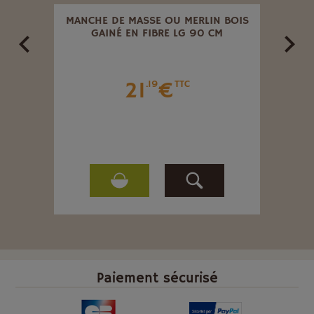
40 ,
MANCHE DE MASSE OU MERLIN BOIS
MAN
GAINÉ EN FIBRE LG 90 CM
21
€
.19
TTC
Paiement sécurisé