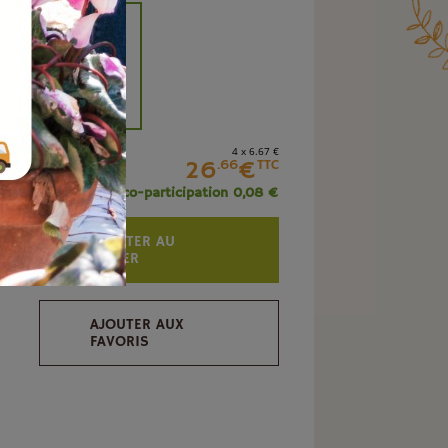
+
4 x 6
.67
€
26
€
.66
TTC
+ éco-participation 0,08 €
AJOUTER AU
PANIER
AJOUTER AUX
FAVORIS