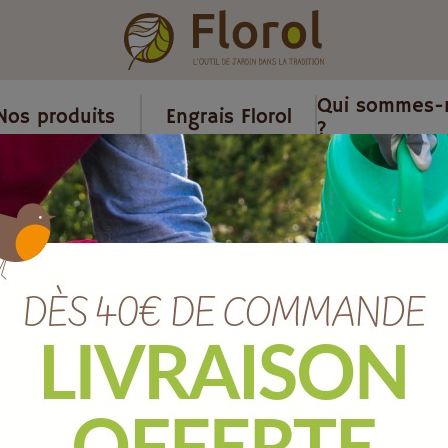
Qui sommes-
Nos produits
Engrais Florol
?
iré
/
Manche de houe lorraine friedrichstal lg 1100 oeil 55x25 
Manche de hou
Friedrichstal 
mm
Ref :
MMMHLCF
Marque :
SOERGEN Distribut
Quantité :