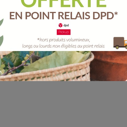
Unité
-