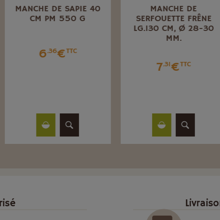
MANCHE DE SAPIE 40
MANCHE DE
CM PM 550 G
SERFOUETTE FRÊNE
LG.130 CM, Ø 28-30
MM.
6
€
.36
TTC
7
€
.31
TTC
risé
Livrais