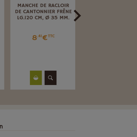
MANCHE DE RACLOIR
MANCHE DE MERLIN
DE CANTONNIER FRÊNE
TYPE REVEX FRÊNE
LG.120 CM, Ø 35 MM.
LG.80 CM, 52X37 MM
8
€
7
€
.41
TTC
.90
TTC
on