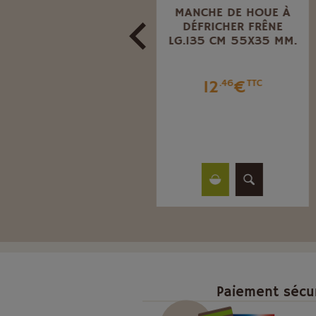
MANCHE BOIS POUR
MANCHE DE HOUE À
LOUCHET TYPE
DÉFRICHER FRÊNE
ORLEANS
LG.135 CM 55X35 MM.
21
€
12
€
.47
TTC
.46
TTC
Paiement sécu