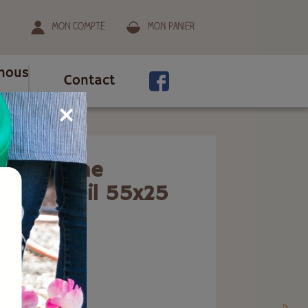
Mon compte
Mon panier
nous
Contact
mm
e lorraine
Lg 1100 oeil 55x25
ion