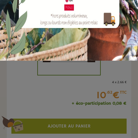
EAN :
3700124102174
Marque :
SOERGEN Distribution
Quantité :
Unité
-
+
4 x 2
.66
€
10
€
.62
TTC
+ éco-participation 0,08 €
AJOUTER AU PANIER