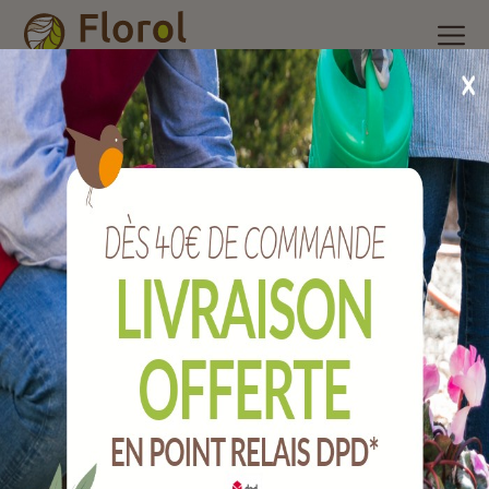
Accueil
/
Nos produits
/
Manches
/
Manches ciré
/
Manche de
croc à soie ou virole frêne lg.130 cm. Ø 36 mm.
Manche de croc à soie ou virole frêne
Lg.130 cm. Ø 36 mm.
Ref :
MCMEMCS