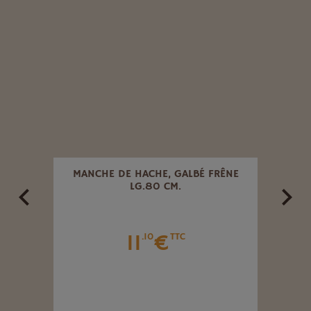
200 Ø
MANCHE DE HACHE, GALBÉ FRÊNE
M
LG.80 CM.
11
€
.10
TTC