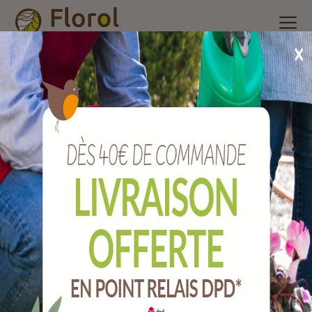
Accueil
/
Nos produits
/
Brosserie et ménage
/
Balai
/
Lave pont
mélange sans manche
Lave pont mélange sans manche
Ref :
BLLPC