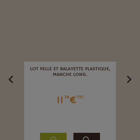
GS
LOT PELLE ET BALAYETTE PLASTIQUE,
BALA
MANCHE LONG.
11
€
.78
TTC