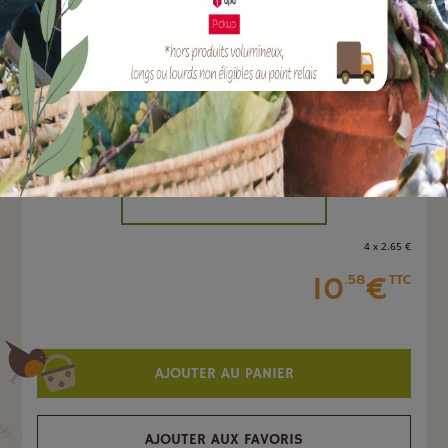
EAN :
3700279620370
Marque :
SOERGEN Distribution
Quantité :
Unité
-
+
4 x 2
.65
€
10
€
.58
TTC
AJOUTER AU PANIER
AJOUTER AUX FAVORIS