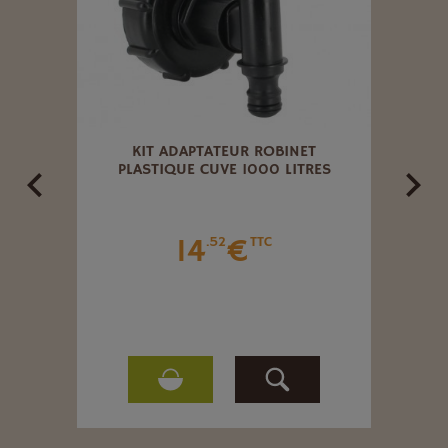
 EN
KIT ADAPTATEUR ROBINET
ADAP
U Ø20
PLASTIQUE CUVE 1000 LITRES
14
€
.52
TTC