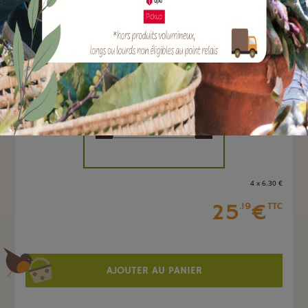
EAN :
3160148188057
Marque :
BOUTTE
Quantité :
Unité
-
+
4 x 6
.30
€
25
€
.19
TTC
AJOUTER AU PANIER