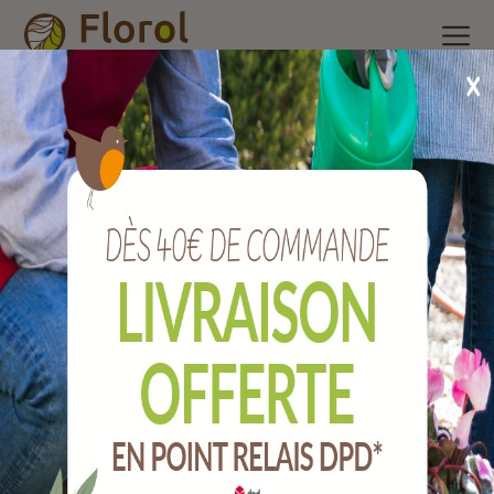
Accueil
/
Nos produits
/
Arrosage
/
Pompes et récupérateurs
d'eau
/
Kit adaptateur cuve 1000l robinet+rallonge+filtre
Kit adaptateur cuve 1000L
robinet+rallonge+filtre
Ref :
A8188057