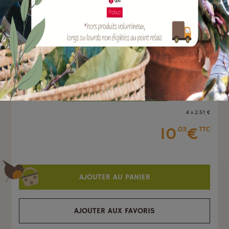
EAN :
3700194405038
Quantité :
Unité
-
+
4 x 2
.51
€
10
€
.03
TTC
AJOUTER AU PANIER
AJOUTER AUX FAVORIS