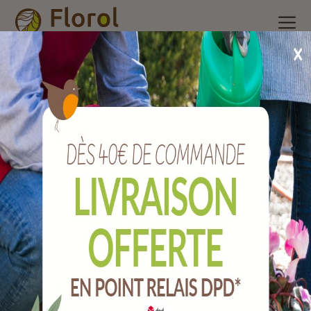
Accueil
/
Nos produits
/
Outils de bricolage
/
Jerrican en
polyéthylène 10 litres.
Jerrican en polyéthylène 10 litres.
Ref :
JPRJE10