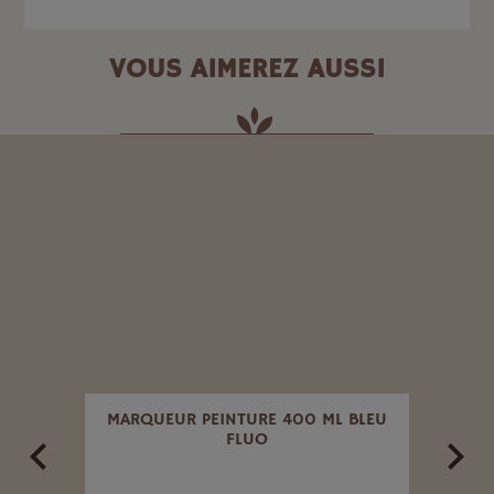
VOUS AIMEREZ AUSSI
ES.
MARQUEUR PEINTURE 400 ML BLEU
T
FLUO