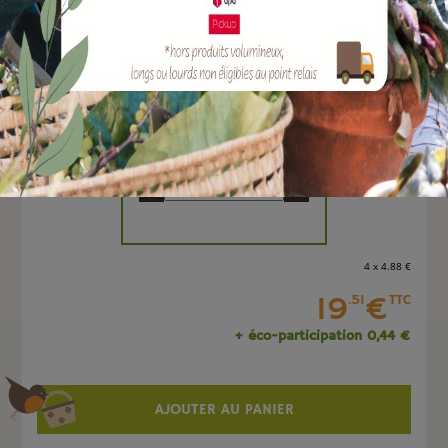
EAN :
8051560250635
Marque :
TERAPLAST
Quantité :
Unité
-
+
4 x 4
.88
€
19
€
.51
TTC
+ éco-participation 0,44 €
AJOUTER AU PANIER