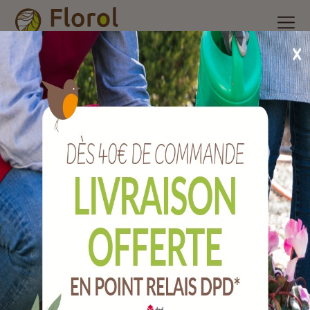
Accueil
/
Nos produits
/
Poterie et accessoires
/
Jardinière et
balconnière plastique
/
Balconnière réserve d'eau paros nuage
60x18 cm
Balconnière réserve d'eau PAROS nuage
60x18 cm
Ref :
712060271