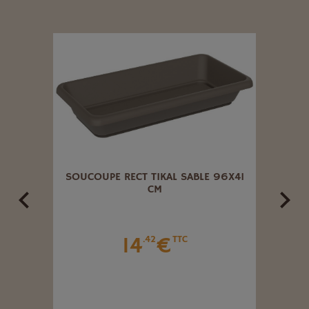
AISIN
SOUCOUPE RECT TIKAL SABLE 96X41
SOUC
CM
14
€
.42
TTC