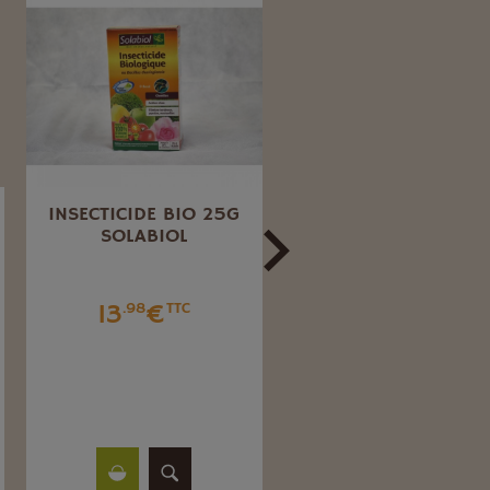
INSECTICIDE BIO 25G
INSECTICIDE JARDI
SOLABIOL
ET PYRALE DU BUIS
CONCENTRÉ SPRUZI
250 ML
13
€
.98
TTC
19
€
.49
TTC