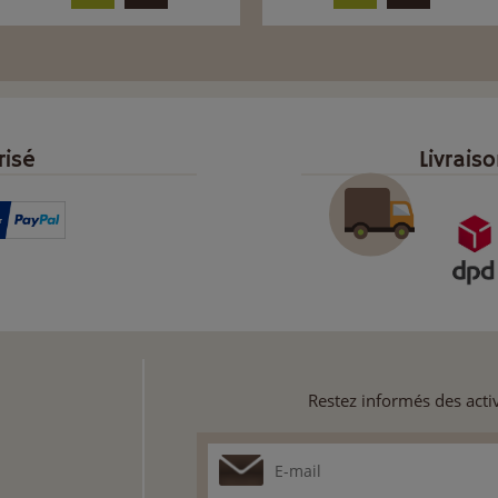
risé
Livrais
Restez informés des activ