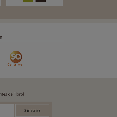
on
ités de Florol