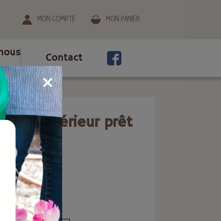
Mon compte
Mon panier
nous
Contact
emploi 500 ml
antes intérieur prêt
0 ml