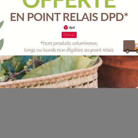
Unité
-