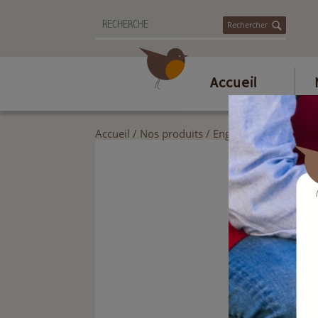
Rechercher
Accueil
Accueil
/
Nos produits
/
Engrais et produits p