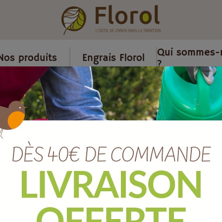
Qui sommes-
Nos produits
Engrais Florol
?
hytosanitaire
/
Insecticide
/
Insecticide plantes intérieur prêt à l'
Insecticide pl
à l'emploi 50
Ref :
SOPVPAL500
EAN :
3664715078678
Marque :
SOLABIOL
Quantité :