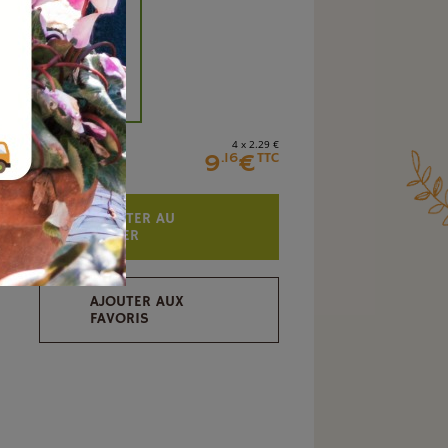
+
4 x 2
.29
€
9
€
.16
TTC
AJOUTER AU
PANIER
AJOUTER AUX
FAVORIS