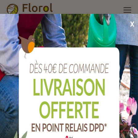
Accueil
/
Nos produits
/
Engrais et produits phytosanitaire
/
Insecticide
/
Insecticide fruits et légumes bio 750 ml prêt à
l'emploi solabiol
Insecticide fruits et légumes bio 750 ml
prêt à l'emploi SOLABIOL
Ref :
SOLEGPAL750