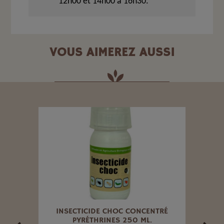
12h00 et 14h00 à 16h30.
VOUS AIMEREZ AUSSI
E DU
INSECTICIDE CHOC CONCENTRÉ
C
TÉ
PYRÉTHRINES 250 ML.