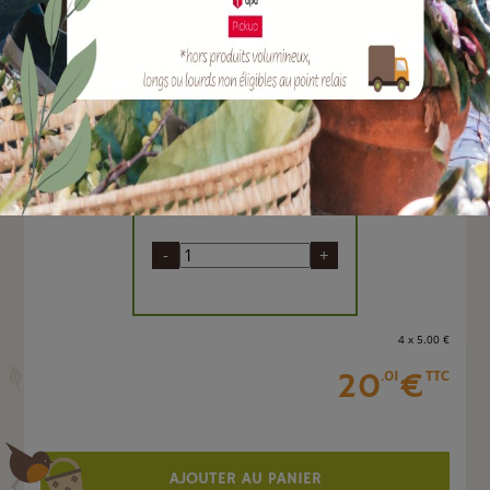
EAN :
3664715020691
Marque :
SOLABIOL
Insecticide et acaricide fruits et légumes bio en
pulvérisateur, 750 ml prêt à l'emploi SOLABIOL
Quantité :
Unité
-
+
4 x 5
.00
€
20
€
.01
TTC
AJOUTER AU PANIER