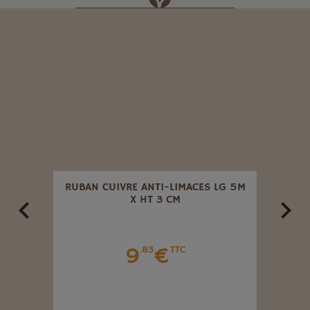
TRES.
RUBAN CUIVRE ANTI-LIMACES LG 5M
GRIL
X HT 3 CM
9
€
.83
TTC