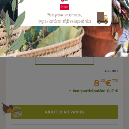
EAN :
4047883003434
Marque :
SOERGEN Distribution
Quantité :
Unité
-
+
4 x 2
.08
€
8
€
.32
TTC
+ éco-participation 0,17 €
AJOUTER AU PANIER