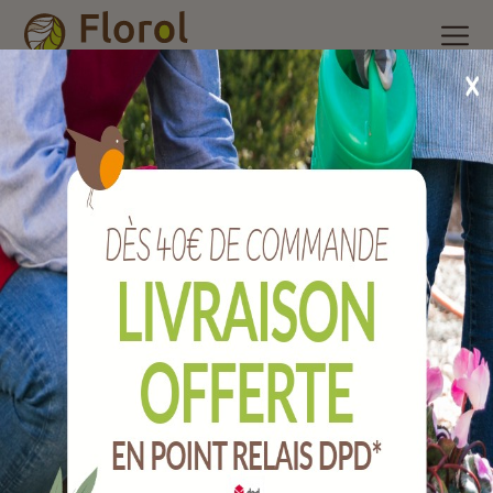
Accueil
/
Nos produits
/
Outils de jardin
/
Plasticulture, liens,
Grillage
/
Housse perforée pour tomates.
Housse perforée pour tomates.
Ref :
J010879