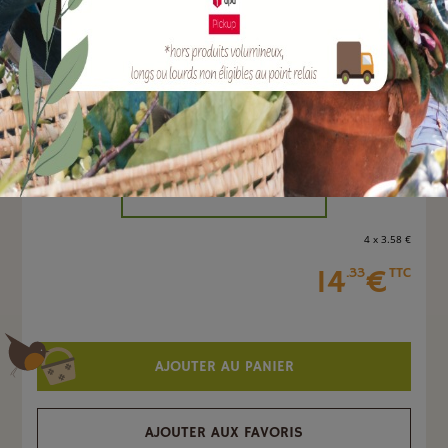
EAN :
3700279633851
Quantité :
Unité
-
+
4 x 3
.58
€
14
€
.33
TTC
AJOUTER AU PANIER
AJOUTER AUX FAVORIS