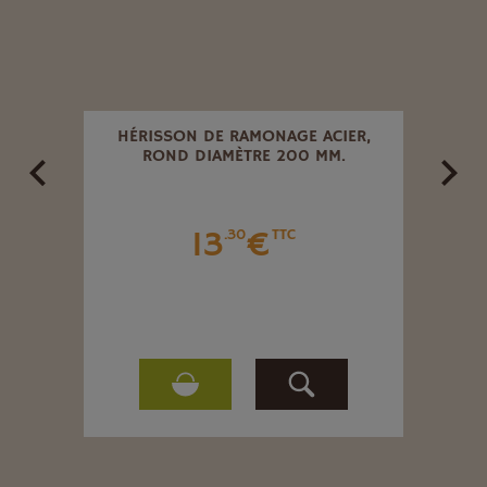
IER,
HÉRISSON DE RAMONAGE ACIER,
KIT 
ROND DIAMÈTRE 200 MM.
M. 
13
€
.30
TTC