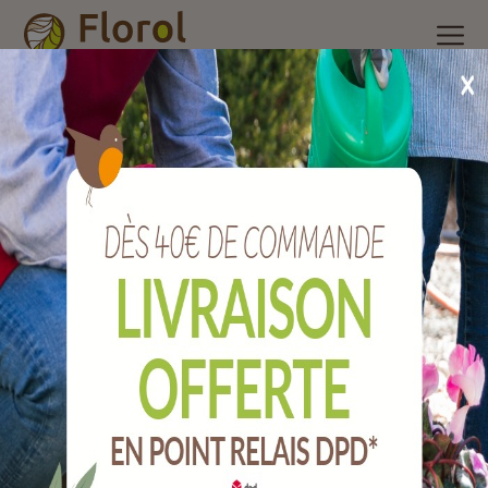
Accueil
/
Nos produits
/
Produits et accessoires de cheminée
/
Ramonage
/
Hérisson de ramonage nylon, rond, diamètre 250
mm
Hérisson de ramonage nylon, rond,
diamètre 250 mm
Ref :
QHHRN250