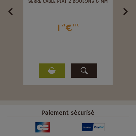
COUPE
SERRE CÂBLE PLAT 2 BOULONS 6 MM
CM.
ERNT
1
€
.21
TTC
Paiement sécurisé