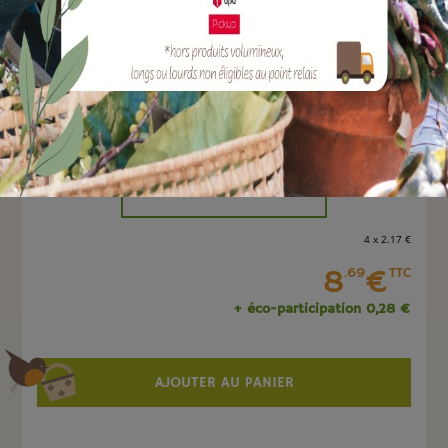
EAN :
8032646336740
Quantité :
Unité
-
+
4 x 2
.17
€
8
€
.69
TTC
+ éco-participation 0,28 €
AJOUTER AU PANIER