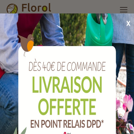
Accueil
/
Nos produits
/
Vêtements, gants, protection et
sécurité jardin
/
Gant pro multi-usage, anti-transpirant taille 9.
Gant pro multi-usage, anti-transpirant
taille 9.
Ref :
VAIRFLEX/9