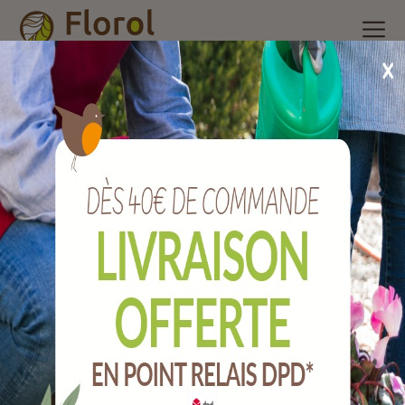
Accueil
/
Nos produits
/
Quincaillerie
/
Gâche à équerre pour
serrure à larder alsace entraxe 72 mm.
Gâche à équerre pour serrure à larder
Alsace entraxe 72 mm.
Ref :
QGGE