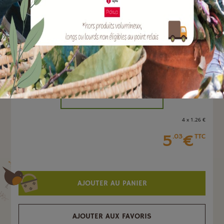
Marque :
SOERGEN Distribution
Quantité :
Unité
-
+
4 x 1
.26
€
5
€
.03
TTC
AJOUTER AU PANIER
AJOUTER AUX FAVORIS