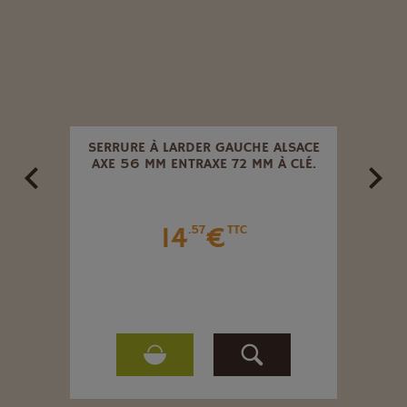
SERRURE À LARDER GAUCHE ALSACE
ARR
AXE 56 MM ENTRAXE 72 MM À CLÉ.
14
€
.57
TTC