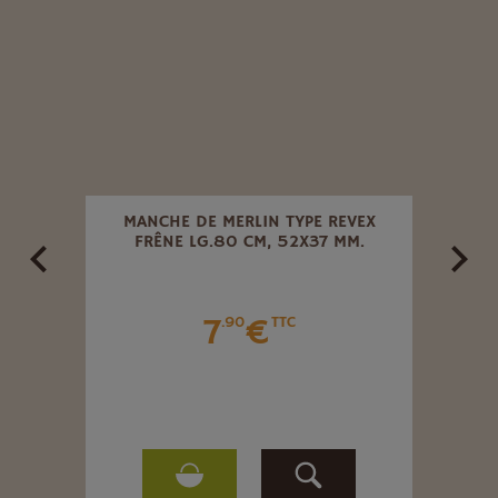
ALBÉ
MANCHE DE MERLIN TYPE REVEX
MANC
FRÊNE LG.80 CM, 52X37 MM.
7
€
.90
TTC