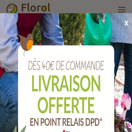
Accueil
/
Nos produits
/
Manches
/
Manches ciré
/
Manche
outils de jardin embout conique lg.160 cm. Ø 28 mm.
Manche outils de jardin embout conique
lg.160 cm. Ø 28 mm.
Ref :
MCMEMOJ160P