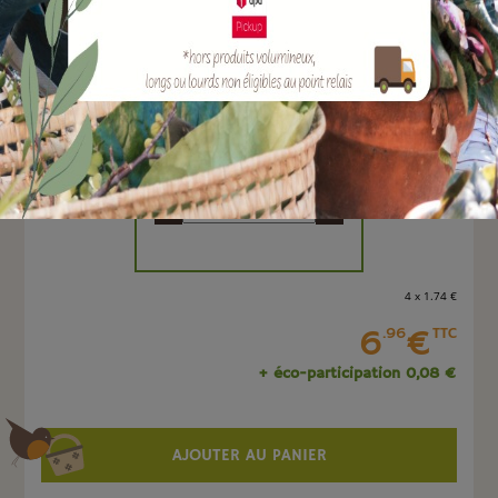
EAN :
3700124101863
Marque :
SOERGEN Distribution
Quantité :
Unité
-
+
4 x 1
.74
€
6
€
.96
TTC
+ éco-participation 0,08 €
AJOUTER AU PANIER