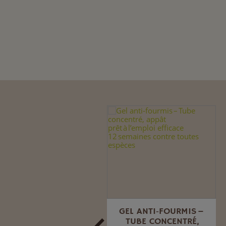
FOURMIS'CLAC
GEL ANTI‑FOURMIS –
POUDRE RENFORCÉE
TUBE CONCENTRÉ,