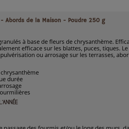
 - Abords de la Maison - Poudre 250 g
ranulés à base de fleurs de chrysanthème. Effica
ement efficace sur les blattes, puces, tiques. Le
pulvérisation ou arrosage sur les terrasses, abor
e chrysanthème
gue durée
arrosage
fourmilières
 L'ANNÉE
e passage des fourmis et/ou le long des murs, dan