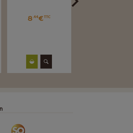
DE LA MAISON 400
8
€
.44
TTC
8
€
.20
TTC
on