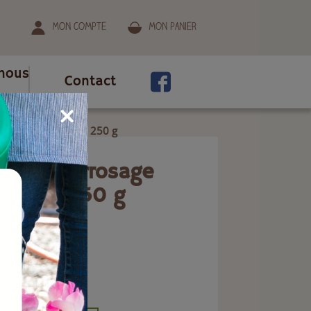
Mon compte
Mon panier
nous
Contact
bords de la maison 250 g
age et arrosage
maison 250 g