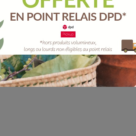
Unité
-