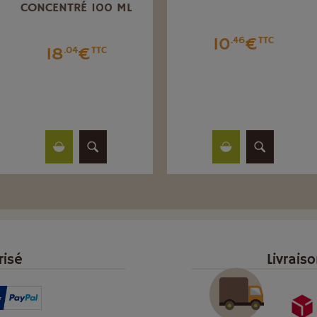
CONCENTRÉ 100 ML
10
€
.46
TTC
18
€
.04
TTC
risé
Livrais