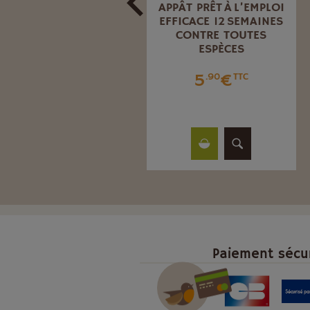
900 G
APPÂT PRÊT À L’EMPLOI
EFFICACE 12 SEMAINES
CONTRE TOUTES
ESPÈCES
12
€
.67
TTC
5
€
.90
TTC
Paiement sécu