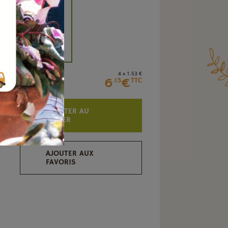
+
4 x 1
.53
€
6
€
.13
TTC
AJOUTER AU
PANIER
AJOUTER AUX
FAVORIS