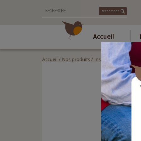
Rechercher
Accueil
Accueil
/
Nos produits
/
Insecticide ménager, 