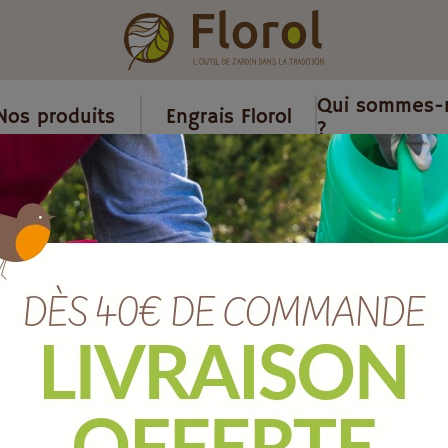
Qui sommes-
Nos produits
Engrais Florol
?
raticides et piégeage
/
Fourmis
/
Fourmis poudrage et arrosage a
Fourmis poudr
abords de la 
Ref :
FPNAT250N
EAN :
3664715070115
Marque :
PROTECT EXPERT
Quantité :